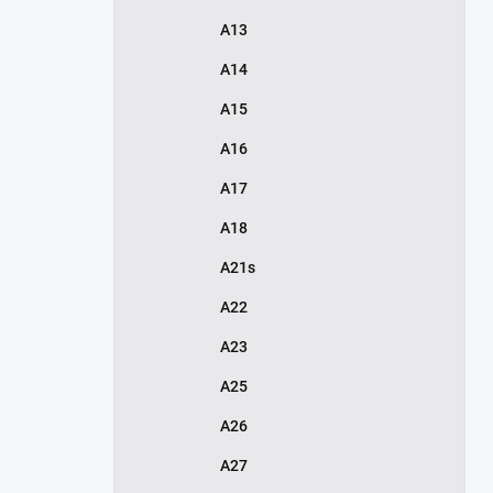
A13
A14
A15
A16
A17
A18
A21s
A22
A23
A25
A26
A27