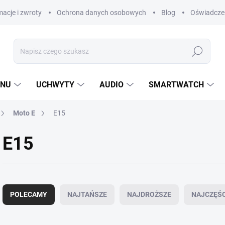
acje i zwroty
Ochrona danych osobowych
Blog
Oświadczen
Szukaj
ANU
UCHWYTY
AUDIO
SMARTWATCH
Moto E
E15
E15
S
o
POLECAMY
NAJTAŃSZE
NAJDROŻSZE
NAJCZĘŚ
r
t
o