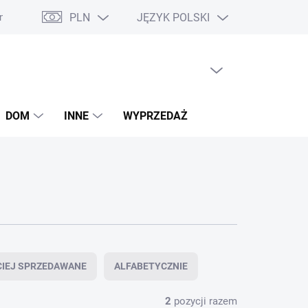
PLN
JĘZYK POLSKI
ie o dostępności
Deklaracje zgodności
Bony podarunkowe
PUSTY KOSZYK
KOSZYK
DOM
INNE
WYPRZEDAŻ
CIEJ SPRZEDAWANE
ALFABETYCZNIE
2
pozycji razem