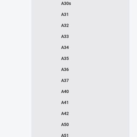
A30s
A31
A32
A33
A34
A35
A36
A37
A40
A41
A42
A50
A51