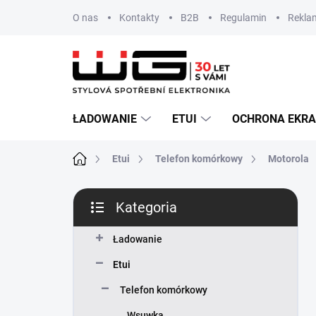
Przejść
O nas
Kontakty
B2B
Regulamin
Reklam
do
treści
ŁADOWANIE
ETUI
OCHRONA EKR
Home
Etui
Telefon komórkowy
Motorola
P
Kategoria
a
Pominąć
s
kategorie
e
Ładowanie
k
Etui
b
o
Telefon komórkowy
c
Wsuwka