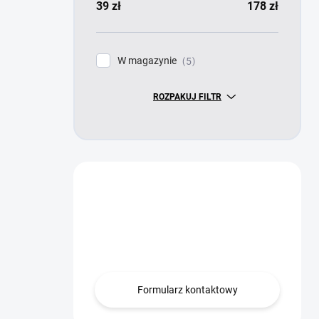
39
zł
178
zł
W magazynie
5
ROZPAKUJ FILTR
Masz pytanie?
Skontaktuj się z
nami.
Formularz kontaktowy