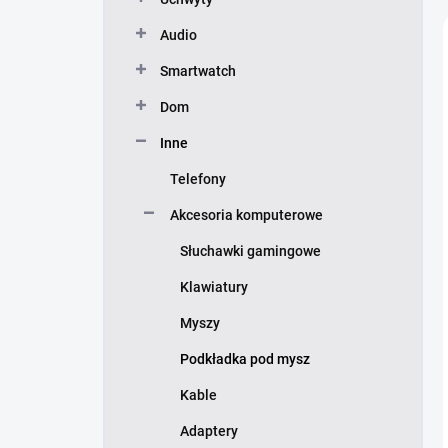
z
n
Audio
y
Smartwatch
Dom
Inne
Telefony
Akcesoria komputerowe
Słuchawki gamingowe
Klawiatury
Myszy
Podkładka pod mysz
Kable
Adaptery