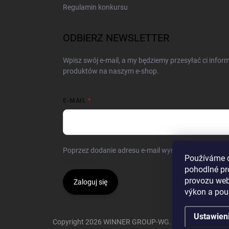
Regulamin konkursu
ODBIERZ NEWSLETTER
Wpisz swój e-mail, a my będziemy przesyłać ci info
produktów na naszym e-shop.
E-MAIL
Poprzez dodanie adresu e-mail wyrażasz zgodę na
w
Používáme 
osobowych
pohodlné pr
provozu web
Zaloguj się
výkon a pou
Ustawien
Copyright 2026
WINNER GROUP-WG
. Wszystkie prawa