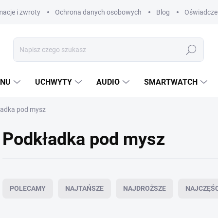
acje i zwroty
Ochrona danych osobowych
Blog
Oświadczen
Szukaj
ANU
UCHWYTY
AUDIO
SMARTWATCH
ładka pod mysz
Podkładka pod mysz
S
o
POLECAMY
NAJTAŃSZE
NAJDROŻSZE
NAJCZĘŚ
r
t
o