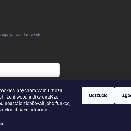
rmacje na temat nowych
arunki ochrony danych
cookies, abychom Vám umožnili
Odrzucić
Zga
ohlížení webu a díky analýze
u neustále zlepšovali jeho funkce,
žitelnost.
Více informací
ia
 zastrzeżone.
Edytuj ustawienia plików cookie