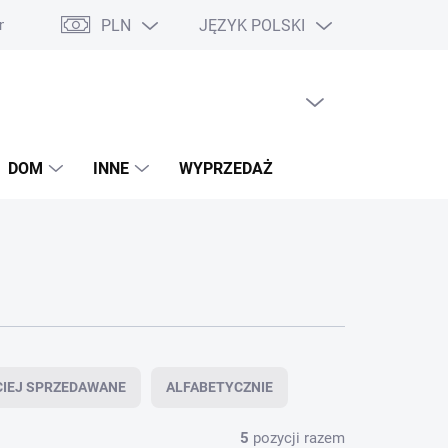
PLN
JĘZYK POLSKI
ie o dostępności
Deklaracje zgodności
Bony podarunkowe
PUSTY KOSZYK
KOSZYK
DOM
INNE
WYPRZEDAŻ
CIEJ SPRZEDAWANE
ALFABETYCZNIE
5
pozycji razem