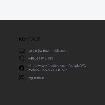
KONTAKT
servis
@
winner-mobile.com
+48 519 819 685
https://www.facebook.com/people/WG-
mobile/61552224660155/
wg_mobile