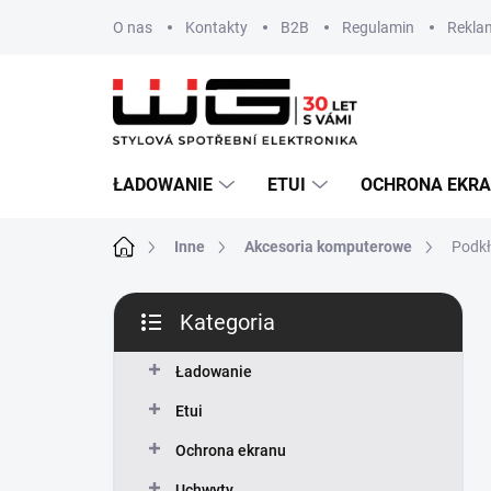
Przejść
O nas
Kontakty
B2B
Regulamin
Reklam
do
treści
ŁADOWANIE
ETUI
OCHRONA EKR
Home
Inne
Akcesoria komputerowe
Podk
P
Kategoria
a
Pominąć
s
kategorie
e
Ładowanie
k
Etui
b
o
Ochrona ekranu
c
Uchwyty