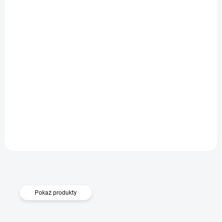
DOSTĘPNE
Etui Azzaro TPU Xiaomi 17T 5G
Do koszyka
44,20 zł
Pokaż produkty