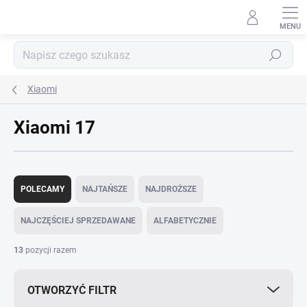
Przejść
do
treści
Szukaj
Xiaomi
Xiaomi 17
S
o
POLECAMY
NAJTAŃSZE
NAJDROŻSZE
r
t
NAJCZĘŚCIEJ SPRZEDAWANE
ALFABETYCZNIE
o
w
13
pozycji razem
a
n
OTWORZYĆ FILTR
i