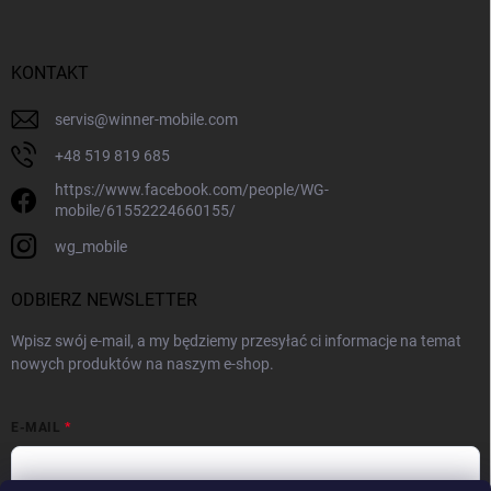
KONTAKT
servis
@
winner-mobile.com
+48 519 819 685
https://www.facebook.com/people/WG-
mobile/61552224660155/
wg_mobile
ODBIERZ NEWSLETTER
Wpisz swój e-mail, a my będziemy przesyłać ci informacje na temat
nowych produktów na naszym e-shop.
E-MAIL