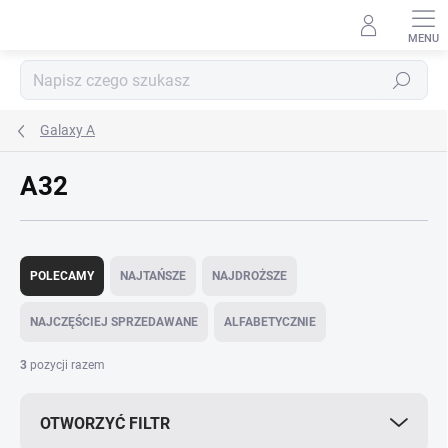
Przejść
do
treści
Szukaj
Galaxy A
A32
S
o
POLECAMY
NAJTAŃSZE
NAJDROŻSZE
r
t
NAJCZĘŚCIEJ SPRZEDAWANE
ALFABETYCZNIE
o
w
3
pozycji razem
a
n
OTWORZYĆ FILTR
i