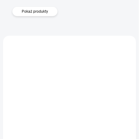
Pokaż produkty