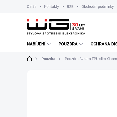
Přejít
O nás
Kontakty
B2B
Obchodní podmínky
na
obsah
NABÍJENÍ
POUZDRA
OCHRANA DI
Domů
Pouzdra
Pouzdro Azzaro TPU slim Xiaom