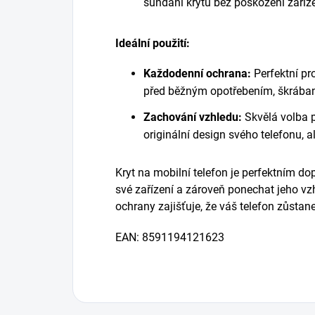
sundání krytu bez poškození zaříze
Ideální použití:
Každodenní ochrana:
Perfektní pro
před běžným opotřebením, škrában
Zachování vzhledu:
Skvělá volba pr
originální design svého telefonu, a
Kryt na mobilní telefon je perfektním d
své zařízení a zároveň ponechat jeho v
ochrany zajišťuje, že váš telefon zůstan
EAN:
8591194121623