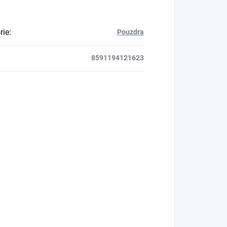
rie
:
Pouzdra
8591194121623