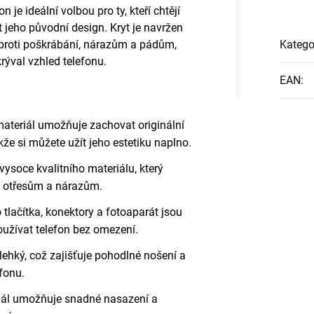
 je ideální volbou pro ty, kteří chtějí
 jeho původní design. Kryt je navržen
proti poškrábání, nárazům a pádům,
Katego
rýval vzhled telefonu.
EAN
:
ateriál umožňuje zachovat originální
kže si můžete užít jeho estetiku naplno.
vysoce kvalitního materiálu, který
í, otřesům a nárazům.
tlačítka, konektory a fotoaparát jsou
oužívat telefon bez omezení.
 lehký, což zajišťuje pohodlné nošení a
fonu.
riál umožňuje snadné nasazení a