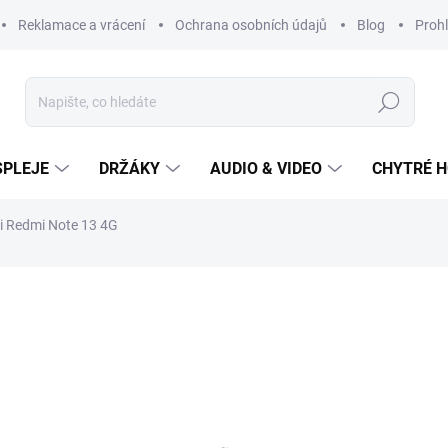
Reklamace a vrácení
Ochrana osobních údajů
Blog
Prohl
Hledat
SPLEJE
DRŽÁKY
AUDIO & VIDEO
CHYTRÉ H
i Redmi Note 13 4G
249 Kč
Měrná
cena:
SKLADEM