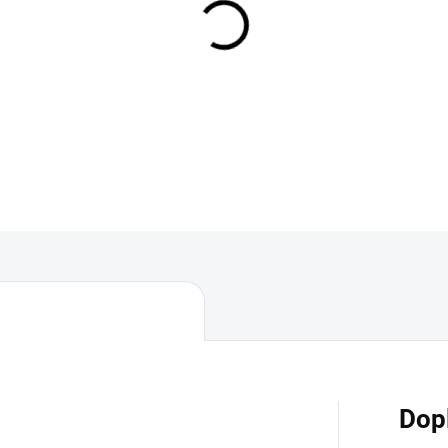
MOŽNOSTI DORUČENÍ
−
+
DETAILNÍ INFORMACE
Dop