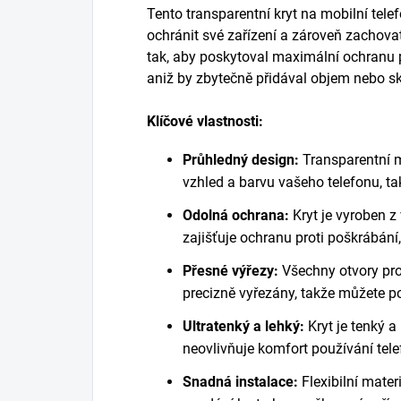
Tento transparentní kryt na mobilní telefon
ochránit své zařízení a zároveň zachovat
tak, aby poskytoval maximální ochranu 
aniž by zbytečně přidával objem nebo sk
Klíčové vlastnosti:
Průhledný design:
Transparentní m
vzhled a barvu vašeho telefonu, ta
Odolná ochrana:
Kryt je vyroben z 
zajišťuje ochranu proti poškrábán
Přesné výřezy:
Všechny otvory pro 
precizně vyřezány, takže můžete p
Ultratenký a lehký:
Kryt je tenký a
neovlivňuje komfort používání tele
Snadná instalace:
Flexibilní mate