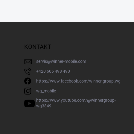
KONTAKT
servis
@
winner-mobile.com
+420 606 498 490
https://www.facebook.com/winner.group.wg
wg_mobile
https://www.youtube.com/@winnergroup-
wg3849