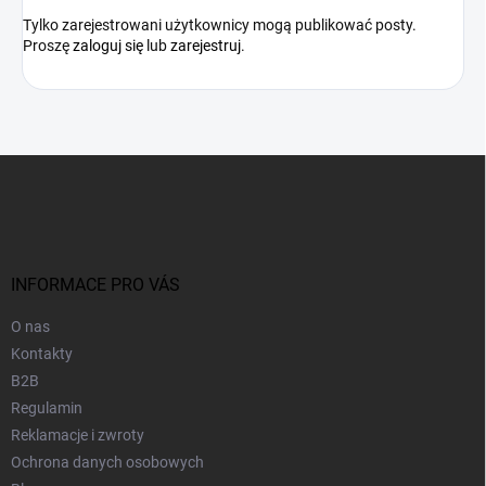
Tylko zarejestrowani użytkownicy mogą publikować posty.
Proszę
zaloguj się
lub
zarejestruj
.
S
t
o
p
k
a
INFORMACE PRO VÁS
O nas
Kontakty
B2B
Regulamin
Reklamacje i zwroty
Ochrona danych osobowych