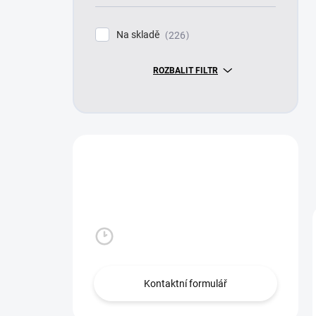
Na skladě
226
ROZBALIT FILTR
Máte otázku?
Obraťte se na nás.
Po - Pá: 8:00 -16:00 hod
Kontaktní formulář