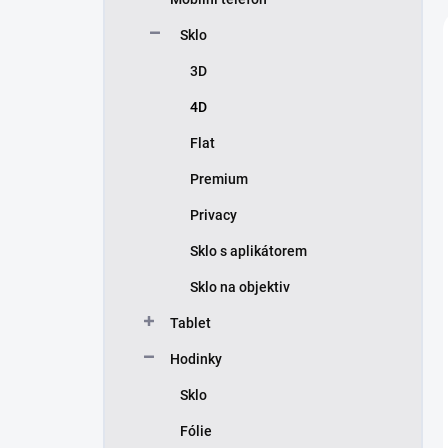
í
p
Sklo
a
n
3D
e
4D
l
Flat
Premium
Privacy
Sklo s aplikátorem
Sklo na objektiv
Tablet
Hodinky
Sklo
Fólie