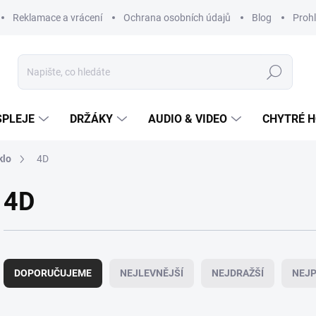
Reklamace a vrácení
Ochrana osobních údajů
Blog
Prohl
Hledat
SPLEJE
DRŽÁKY
AUDIO & VIDEO
CHYTRÉ H
klo
4D
4D
Ř
a
DOPORUČUJEME
NEJLEVNĚJŠÍ
NEJDRAŽŠÍ
NEJP
z
e
n