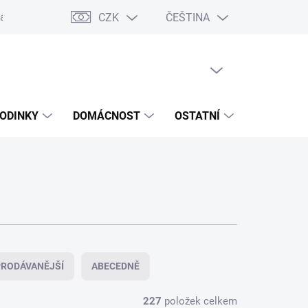
CZK
ČEŠTINA
ášení o přístupnosti
Prohlášení o shodě
Dárkové poukazy
S
PRÁZDNÝ KOŠÍK
NÁKUPNÍ
KOŠÍK
ODINKY
DOMÁCNOST
OSTATNÍ
VÝPRODE
RODÁVANĚJŠÍ
ABECEDNĚ
227
položek celkem