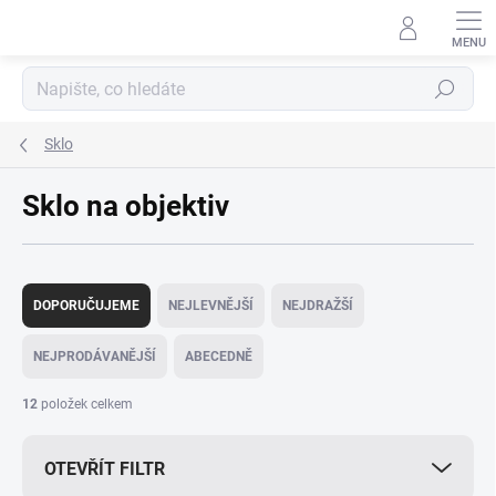
Přejít
na
obsah
Hledat
Sklo
Sklo na objektiv
Ř
a
DOPORUČUJEME
NEJLEVNĚJŠÍ
NEJDRAŽŠÍ
z
e
NEJPRODÁVANĚJŠÍ
ABECEDNĚ
n
í
12
položek celkem
p
r
OTEVŘÍT FILTR
o