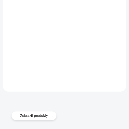
SKLADEM
Ochranné sklo na objektiv iPhone 16/16 Plus - titanové
Do košíku
249 Kč
Zobrazit produkty