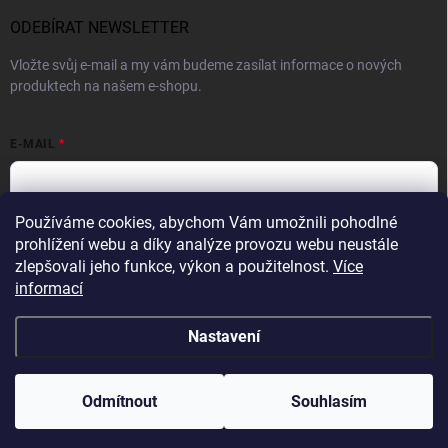
ODEBÍRAT NEWSLETTER
Vložte svůj e-mail a my vám budeme zasílat informace o nových
produktech na našem e-shopu.
E-MAIL
Používáme cookies, abychom Vám umožnili pohodlné
Vložením e-mailové adresy souhlasíte se zpracováním osobních
prohlížení webu a díky analýze provozu webu neustále
údajů v souladu se
Zásadami ochrany osobních údajů.
zlepšovali jeho funkce, výkon a použitelnost.
Více
informací
Přihlásit se
Nastavení
Copyright 2026
WINNER GROUP-WG
. Všechna práva vyhrazena.
Upravit
nastavení cookies
Odmítnout
Souhlasím