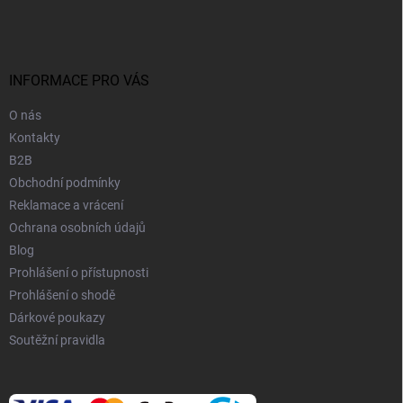
á
d
p
a
a
c
t
í
í
INFORMACE PRO VÁS
p
r
v
O nás
k
Kontakty
y
B2B
v
Obchodní podmínky
ý
p
Reklamace a vrácení
i
Ochrana osobních údajů
s
Blog
u
Prohlášení o přístupnosti
Prohlášení o shodě
Dárkové poukazy
Soutěžní pravidla