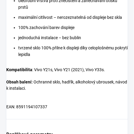
oleofobní vrstva proti znečištění a zanechávání otisků
prstů
maximální citlivost – nerozeznatelná od displeje bez skla
100% zachování barev displeje
jednoduchá instalace – bez bublin
tvrzené sklo 100% přilne k displeji díky celoplošnému pokrytí
lepidla
Kompatibilita
: Vivo Y21s, Vivo Y21 (2021), Vivo Y33s.
Obsah balení:
Ochranné sklo, hadřík, alkoholový ubrousek, návod
k instalaci.
EAN: 8591194107337