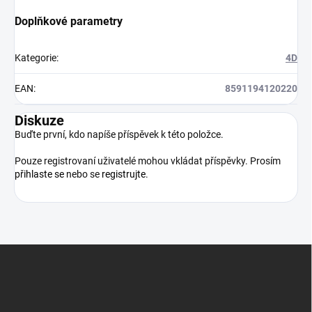
Doplňkové parametry
Kategorie
:
4D
EAN
:
8591194120220
Diskuze
Buďte první, kdo napíše příspěvek k této položce.
Pouze registrovaní uživatelé mohou vkládat příspěvky. Prosím
přihlaste se
nebo se
registrujte
.
Z
á
p
a