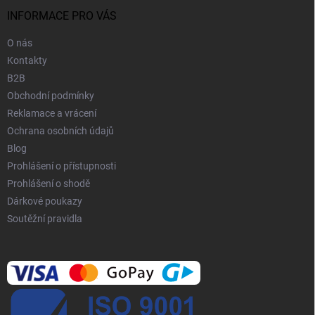
t
í
INFORMACE PRO VÁS
O nás
Kontakty
B2B
Obchodní podmínky
Reklamace a vrácení
Ochrana osobních údajů
Blog
Prohlášení o přístupnosti
Prohlášení o shodě
Dárkové poukazy
Soutěžní pravidla