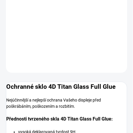
SKLADEM
MOŽNOSTI
DORUČENÍ
−
+
Přidat do košíku
DETAILNÍ INFORMACE
ZEPTAT SE
HLÍDAT
Ochranné sklo 4D Titan Glass Full Glue
Nejúčinnější a nejlepší ochrana Vašeho displeje před
poškrábáním, poškozením a rozbitím.
Přednosti tvrzeného skla 4D Titan Glass Full Glue:
vysoká deklarovaná tvrdost 9H