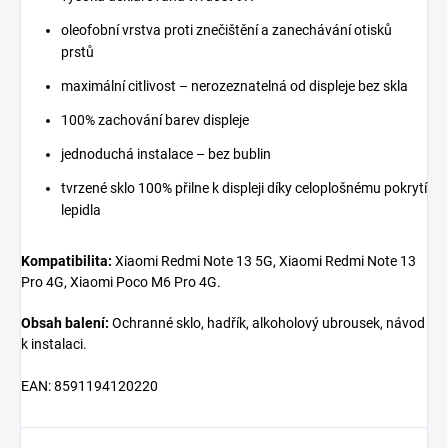
oleofobní vrstva proti znečištění a zanechávání otisků
prstů
maximální citlivost – nerozeznatelná od displeje bez skla
100% zachování barev displeje
jednoduchá instalace – bez bublin
tvrzené sklo 100% přilne k displeji díky celoplošnému pokrytí
lepidla
Kompatibilita:
Xiaomi Redmi Note 13 5G, Xiaomi Redmi Note 13
Pro 4G, Xiaomi Poco M6 Pro 4G.
Obsah balení:
Ochranné sklo, hadřík, alkoholový ubrousek, návod
k instalaci.
EAN:
8591194120220