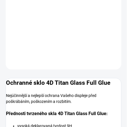
SKLADEM
MOŽNOSTI
DORUČENÍ
−
+
Přidat do košíku
DETAILNÍ INFORMACE
ZEPTAT SE
HLÍDAT
Ochranné sklo 4D Titan Glass Full Glue
Nejúčinnější a nejlepší ochrana Vašeho displeje před
poškrábáním, poškozením a rozbitím.
Přednosti tvrzeného skla 4D Titan Glass Full Glue:
vysoká deklarovaná tvrdost 9H