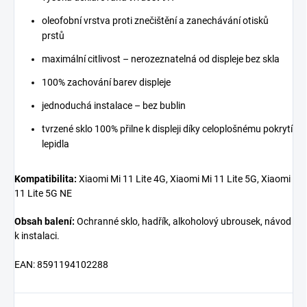
oleofobní vrstva proti znečištění a zanechávání otisků
prstů
maximální citlivost – nerozeznatelná od displeje bez skla
100% zachování barev displeje
jednoduchá instalace – bez bublin
tvrzené sklo 100% přilne k displeji díky celoplošnému pokrytí
lepidla
Kompatibilita:
Xiaomi Mi 11 Lite 4G, Xiaomi Mi 11 Lite 5G, Xiaomi
11 Lite 5G NE
Obsah balení:
Ochranné sklo, hadřík, alkoholový ubrousek, návod
k instalaci.
EAN: 8591194102288