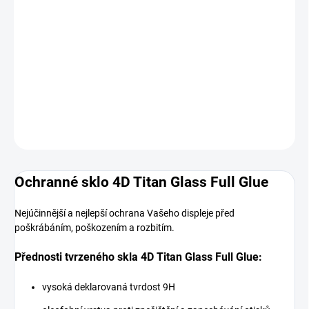
MOŽNOSTI
DORUČENÍ
−
+
Přidat do košíku
DETAILNÍ INFORMACE
ZEPTAT SE
HLÍDAT
Ochranné sklo 4D Titan Glass Full Glue
Nejúčinnější a nejlepší ochrana Vašeho displeje před
poškrábáním, poškozením a rozbitím.
Přednosti tvrzeného skla 4D Titan Glass Full Glue:
vysoká deklarovaná tvrdost 9H