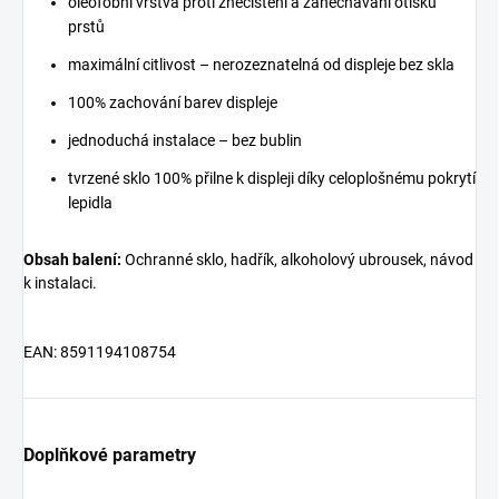
oleofobní vrstva proti znečištění a zanechávání otisků
prstů
maximální citlivost – nerozeznatelná od displeje bez skla
100% zachování barev displeje
jednoduchá instalace – bez bublin
tvrzené sklo 100% přilne k displeji díky celoplošnému pokrytí
lepidla
Obsah balení:
Ochranné sklo, hadřík, alkoholový ubrousek, návod
k instalaci.
EAN: 8591194108754
Doplňkové parametry