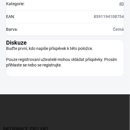
Kategorie
:
4D
EAN
:
8591194108754
Barva
:
Černá
Diskuze
Buďte první, kdo napíše příspěvek k této položce.
Pouze registrovaní uživatelé mohou vkládat příspěvky. Prosím
přihlaste se
nebo se
registrujte
.
Z
á
p
a
t
í
INFORMACE PRO VÁS