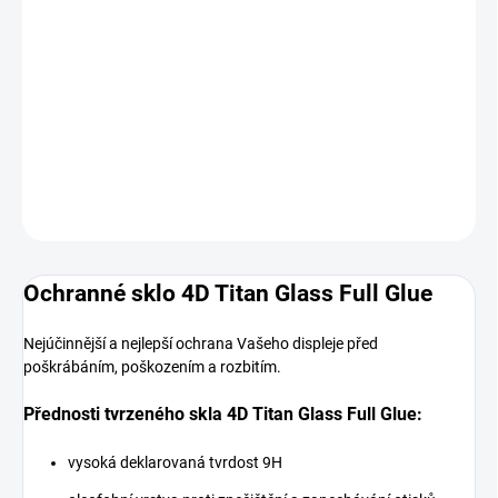
MOŽNOSTI
DORUČENÍ
−
+
Přidat do košíku
DETAILNÍ INFORMACE
ZEPTAT SE
HLÍDAT
Ochranné sklo 4D Titan Glass Full Glue
Nejúčinnější a nejlepší ochrana Vašeho displeje před
poškrábáním, poškozením a rozbitím.
Přednosti tvrzeného skla 4D Titan Glass Full Glue:
vysoká deklarovaná tvrdost 9H