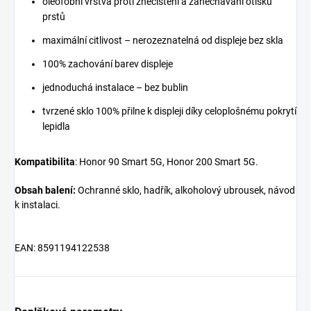
oleofobní vrstva proti znečištění a zanechávání otisků
prstů
maximální citlivost – nerozeznatelná od displeje bez skla
100% zachování barev displeje
jednoduchá instalace – bez bublin
tvrzené sklo 100% přilne k displeji díky celoplošnému pokrytí
lepidla
Kompatibilita
: Honor 90 Smart 5G, Honor 200 Smart 5G.
Obsah balení:
Ochranné sklo, hadřík, alkoholový ubrousek, návod
k instalaci.
EAN: 8591194122538