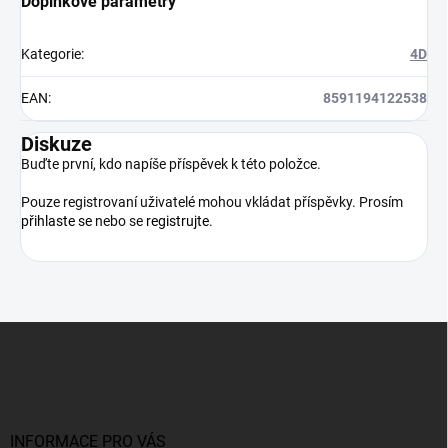
Doplňkové parametry
Kategorie
:
4D
EAN
:
8591194122538
Diskuze
Buďte první, kdo napíše příspěvek k této položce.
Pouze registrovaní uživatelé mohou vkládat příspěvky. Prosím
přihlaste se
nebo se
registrujte
.
Z
á
p
a
t
í
INFORMACE PRO VÁS