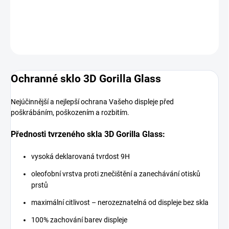
DETAILNÍ INFORMACE
ZEPTAT SE
HLÍDAT
Ochranné sklo 3D Gorilla Glass
Nejúčinnější a nejlepší ochrana Vašeho displeje před
poškrábáním, poškozením a rozbitím.
Přednosti tvrzeného skla 3D Gorilla Glass:
vysoká deklarovaná tvrdost 9H
oleofobní vrstva proti znečištění a zanechávání otisků
prstů
maximální citlivost – nerozeznatelná od displeje bez skla
100% zachování barev displeje