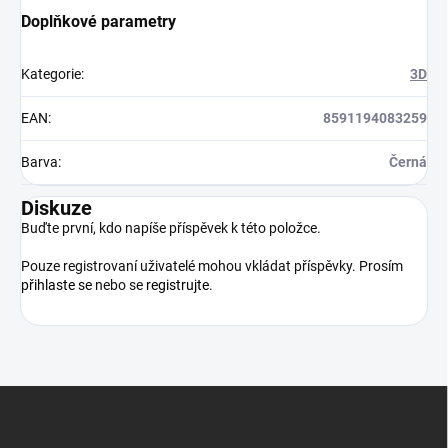
Doplňkové parametry
Kategorie
:
3D
EAN
:
8591194083259
Barva
:
Černá
Diskuze
Buďte první, kdo napíše příspěvek k této položce.
Pouze registrovaní uživatelé mohou vkládat příspěvky. Prosím
přihlaste se
nebo se
registrujte
.
Z
á
p