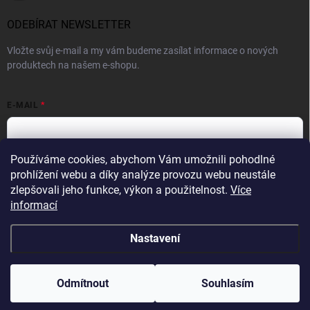
ODEBÍRAT NEWSLETTER
Vložte svůj e-mail a my vám budeme zasílat informace o nových
produktech na našem e-shopu.
E-MAIL
Používáme cookies, abychom Vám umožnili pohodlné
Vložením e-mailové adresy souhlasíte se zpracováním osobních
prohlížení webu a díky analýze provozu webu neustále
údajů v souladu se
Zásadami ochrany osobních údajů.
zlepšovali jeho funkce, výkon a použitelnost.
Více
informací
Přihlásit se
Nastavení
Copyright 2026
WINNER GROUP-WG
. Všechna práva vyhrazena.
Upravit
nastavení cookies
Odmítnout
Souhlasím