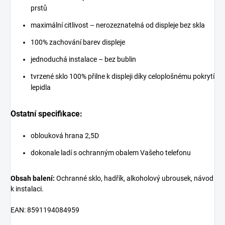
prstů
maximální citlivost – nerozeznatelná od displeje bez skla
100% zachování barev displeje
jednoduchá instalace – bez bublin
tvrzené sklo 100% přilne k displeji díky celoplošnému pokrytí
lepidla
Ostatní specifikace:
oblouková hrana 2,5D
dokonale ladí s ochranným obalem Vašeho telefonu
Obsah balení:
Ochranné sklo, hadřík, alkoholový ubrousek, návod
k instalaci.
EAN: 8591194084959