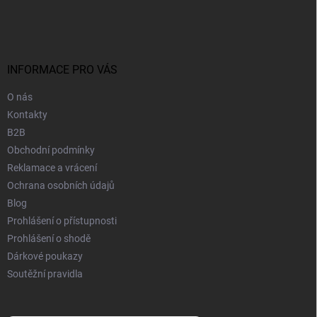
á
p
a
t
í
INFORMACE PRO VÁS
O nás
Kontakty
B2B
Obchodní podmínky
Reklamace a vrácení
Ochrana osobních údajů
Blog
Prohlášení o přístupnosti
Prohlášení o shodě
Dárkové poukazy
Soutěžní pravidla