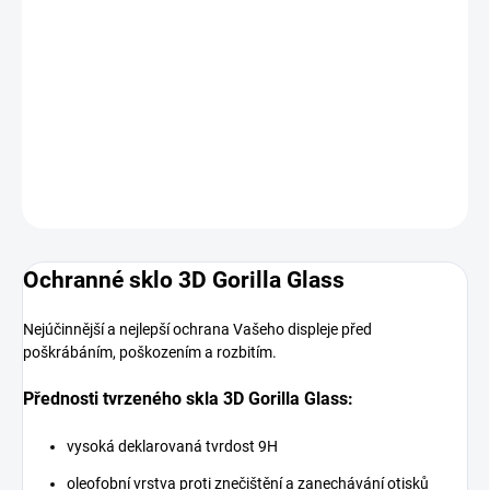
MOŽNOSTI
DORUČENÍ
−
+
Přidat do košíku
DETAILNÍ INFORMACE
ZEPTAT SE
HLÍDAT
Ochranné sklo 3D Gorilla Glass
Nejúčinnější a nejlepší ochrana Vašeho displeje před
poškrábáním, poškozením a rozbitím.
Přednosti tvrzeného skla 3D Gorilla Glass:
vysoká deklarovaná tvrdost 9H
oleofobní vrstva proti znečištění a zanechávání otisků