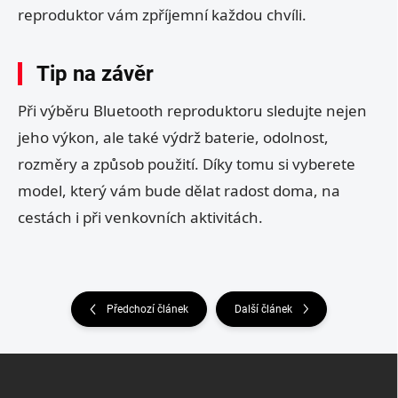
reproduktor vám zpříjemní každou chvíli.
Tip na závěr
Při výběru Bluetooth reproduktoru sledujte nejen
jeho výkon, ale také výdrž baterie, odolnost,
rozměry a způsob použití. Díky tomu si vyberete
model, který vám bude dělat radost doma, na
cestách i při venkovních aktivitách.
Předchozí článek
Další článek
Z
á