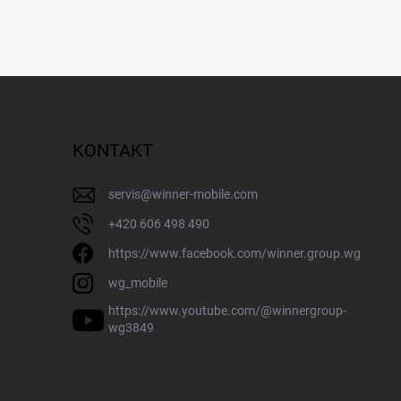
KONTAKT
servis
@
winner-mobile.com
+420 606 498 490
https://www.facebook.com/winner.group.wg
wg_mobile
https://www.youtube.com/@winnergroup-
wg3849