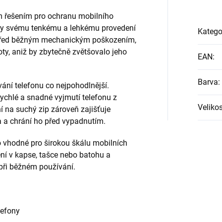
ím řešením pro ochranu mobilního
íky svému tenkému a lehkému provedení
Katego
 před běžným mechanickým poškozením,
oty, aniž by zbytečně zvětšovalo jeho
EAN
:
Barva
:
ání telefonu co nejpohodlnější.
ychlé a snadné vyjmutí telefonu z
Velikos
í na suchý zip zároveň zajišťuje
a a chrání ho před vypadnutím.
o vhodné pro širokou škálu mobilních
ení v kapse, tašce nebo batohu a
při běžném používání.
lefony