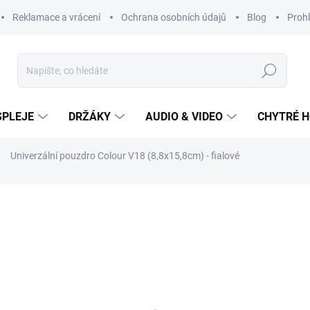
Reklamace a vrácení
Ochrana osobních údajů
Blog
Prohl
Hledat
SPLEJE
DRŽÁKY
AUDIO & VIDEO
CHYTRÉ H
Univerzální pouzdro Colour V18 (8,8x15,8cm) - fialové
229 Kč
Měrná
cena:
SKLADEM