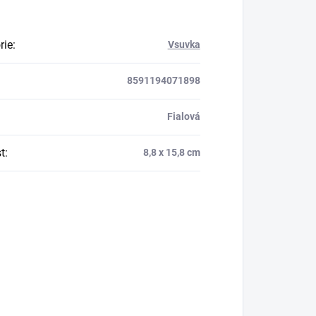
rie
:
Vsuvka
8591194071898
Fialová
t
:
8,8 x 15,8 cm