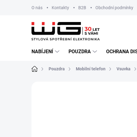
Přejít
O nás
Kontakty
B2B
Obchodní podmínky
na
obsah
NABÍJENÍ
POUZDRA
OCHRANA DI
Domů
Pouzdra
Mobilní telefon
Vsuvka