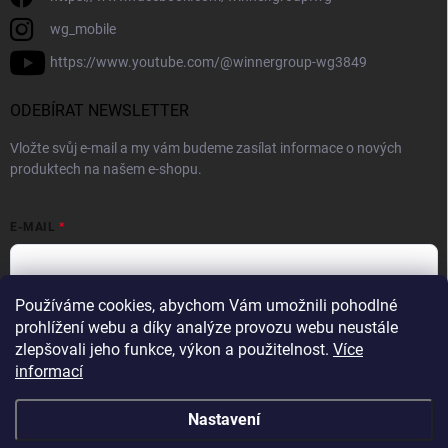
wg_mobile
https://www.youtube.com/@winnergroup-wg3849
ODEBÍRAT NEWSLETTER
Vložte svůj e-mail a my vám budeme zasílat informace o nových
produktech na našem e-shopu.
E-MAIL
Používáme cookies, abychom Vám umožnili pohodlné
Vložením e-mailové adresy souhlasíte se zpracováním osobních
prohlížení webu a díky analýze provozu webu neustále
údajů v souladu se
Zásadami ochrany osobních údajů.
zlepšovali jeho funkce, výkon a použitelnost.
Více
informací
Přihlásit se
Nastavení
Copyright 2026
WINNER GROUP-WG
. Všechna práva vyhrazena.
Upravit