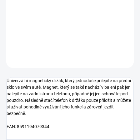
MOŽNOSTI
DORUČENÍ
−
+
Přidat do košíku
DETAILNÍ INFORMACE
ZEPTAT SE
HLÍDAT
Univerzální magnetický držák, který jednoduše přilepíte na přední
sklo ve svém autě. Magnet, který se také nachází v balení pak jen
nalepíte na zadní stranu telefonu, případně jej jen schováte pod
pouzdro. Následně stačí telefon k držáku pouze přiložit a můžete
si užívat pohodlné využívání jeho funkcí a zároveň jezdit
bezpečně.
EAN: 8591194079344