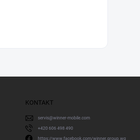
KONTAKT
servis
@
winner-mobile.com
+420 606 498 490
https://www.facebook.com/winner.group.wg