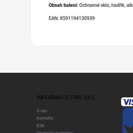
Obsah balení:
Ochranné sklo, hadřík, alk
EAN: 8591194130939
Z
á
p
a
INFORMACE PRO VÁS
t
í
O nás
Kontakty
B2B