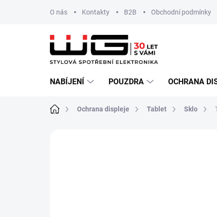
Přejít
O nás
Kontakty
B2B
Obchodní podmínky
na
obsah
NABÍJENÍ
POUZDRA
OCHRANA DI
Domů
Ochrana displeje
Tablet
Sklo