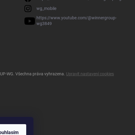
wg_mobile
https://www.youtube.com/@winnergroup-
wg3849
OUP-WG
. Všechna práva vyhrazena.
Upravit nastavení cookies
ouhlasím