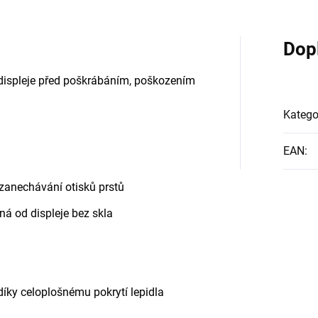
Dop
 displeje před poškrábáním, poškozením
Katego
EAN
:
a zanechávání otisků prstů
ná od displeje bez skla
 díky celoplošnému pokrytí lepidla