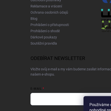
Obchodní podmínky
Reklamace a vrácení
Ochrana osobních údajů
Blog
Prohlášení o přístupnosti
Prohlášení o shodě
Dárkové poukazy
Soutěžní pravidla
ODEBÍRAT NEWSLETTER
Vložte svůj e-mail a my vám budeme zasílat informa
našem e-shopu.
E-MAIL
Používáme 
pohodlné pr