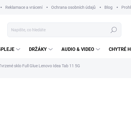
Reklamace a vrácení
Ochrana osobních údajů
Blog
Prohl
Hledat
SPLEJE
DRŽÁKY
AUDIO & VIDEO
CHYTRÉ H
Tvrzené sklo Full Glue Lenovo Idea Tab 11 5G
499 Kč
Měrná
cena:
SKLADEM