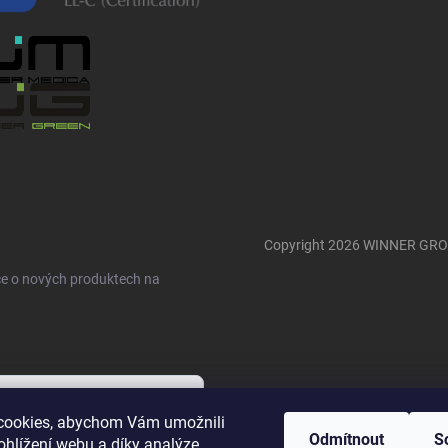
Copyright 2026
WINNER GR
ce o nových produktech na
cookies, abychom Vám umožnili
Odmítnout
S
ohlížení webu a díky analýze