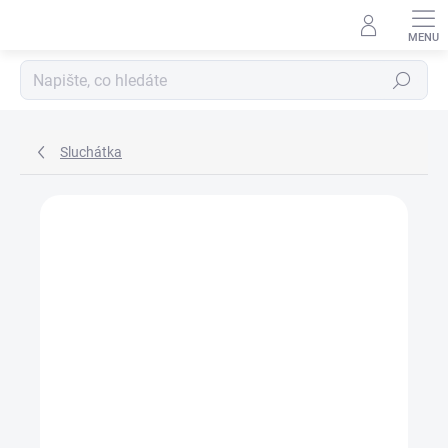
Přejít
na
Hledat
obsah
Sluchátka