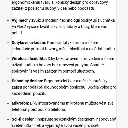
ergonomickému tvaru a ikonický design pro opravdový
zážitek z poslechu hudby, videa nebo podcastu.
Výjimečný zvuk:
S moderní technologií poskytují sluchátka
AirFlex7 vysoce kvalitní zvuk s detaily a basy, které vás
pohltí.
Dotykové ovládání:
Pomocí dotyku prstu můžete
jednoduše přijímat hovory, měnit hlasitost a ovládat hudbu.
Wireless flexibilita:
Díky bezdrátovému provedení můžete
užívat hudbu a hovory bez omezení pohybu. Snadné
spárování s vaším zařízením pomocí Bluetooth.
Pohodlný design:
Ergonomický tvar a měkké náušníky
zajistí pohodlí i při dlouhodobém poslechu. Skvělá volba pro
každodenní použití.
Mikrofon:
Díky integrovanému mikrofonu můžete vést své
telefonáty bez použití telefonu.
Sci-fi design:
Inspirujte se ikonickým designem inspirovaný
světem Star Trek a vyjadřujte svou vášeň pro sci-fi.