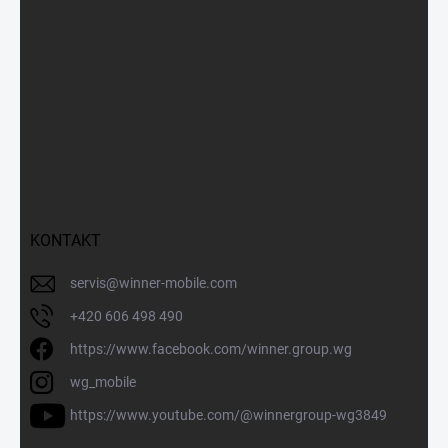
KONTAKT
servis
@
winner-mobile.com
+420 606 498 490
https://www.facebook.com/winner.group.wg
wg_mobile
https://www.youtube.com/@winnergroup-wg3849