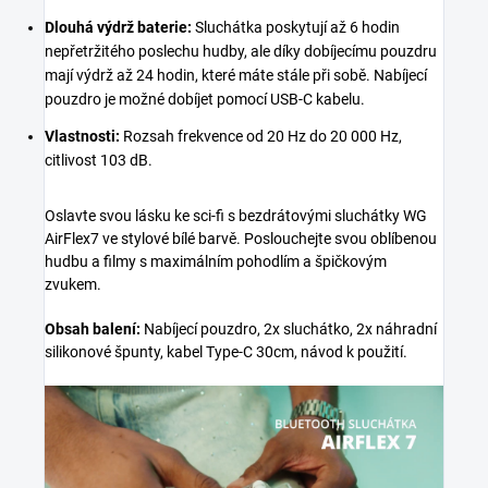
Dlouhá výdrž baterie:
Sluchátka poskytují až 6 hodin
nepřetržitého poslechu hudby, ale díky dobíjecímu pouzdru
mají výdrž až 24 hodin, které máte stále při sobě. Nabíjecí
pouzdro je možné dobíjet pomocí USB-C kabelu.
Vlastnosti:
Rozsah frekvence od 20 Hz do 20 000 Hz,
citlivost 103 dB.
Oslavte svou lásku ke sci-fi s bezdrátovými sluchátky WG
AirFlex7 ve stylové bílé barvě. Poslouchejte svou oblíbenou
hudbu a filmy s maximálním pohodlím a špičkovým
zvukem.
Obsah balení:
Nabíjecí pouzdro, 2x sluchátko, 2x náhradní
silikonové špunty, kabel Type-C 30cm, návod k použití.