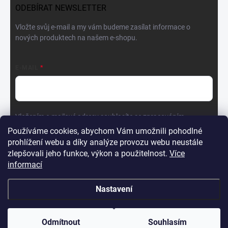
ODEBÍRAT NEWSLETTER
Vložte svůj e-mail a my vám budeme zasílat informace o
nových produktech na našem e-shopu.
E-MAIL
Vložením e-mailové adresy souhlasíte se zpracováním
osobních údajů v souladu se
Zásadami ochrany osobních
Používáme cookies, abychom Vám umožnili pohodlné
údajů.
prohlížení webu a díky analýze provozu webu neustále
zlepšovali jeho funkce, výkon a použitelnost.
Více
Přihlásit se
informací
Nastavení
Copyright 2026
WINNER GROUP-WG
. Všechna práva vyhrazena.
Upravit nastavení cookies
Odmítnout
Souhlasím