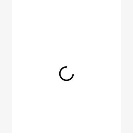
1 499 Kč
Měrná
cena:
SKLADEM