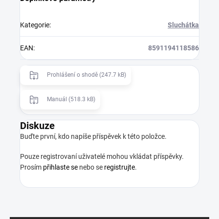
Kategorie
:
Sluchátka
EAN
:
8591194118586
Prohlášení o shodě (247.7 kB)
Manuál (518.3 kB)
Diskuze
Buďte první, kdo napíše příspěvek k této položce.
Pouze registrovaní uživatelé mohou vkládat příspěvky.
Prosím
přihlaste se
nebo se
registrujte
.