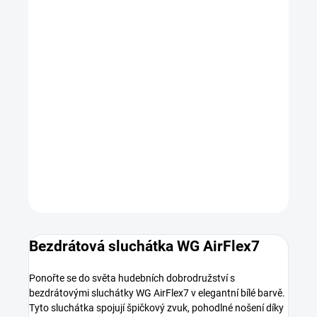
MOŽNOSTI
DORUČENÍ
−
+
Přidat do košíku
DETAILNÍ INFORMACE
ZEPTAT SE
HLÍDAT
Bezdrátová sluchátka WG AirFlex7
Ponořte se do světa hudebních dobrodružství s
bezdrátovými sluchátky WG AirFlex7 v elegantní bílé barvě.
Tyto sluchátka spojují špičkový zvuk, pohodlné nošení díky