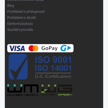
Blog
Prohlášení o přístupnosti
Prohlášení o shodě
Dárkové poukazy
Soutěžní pravidla