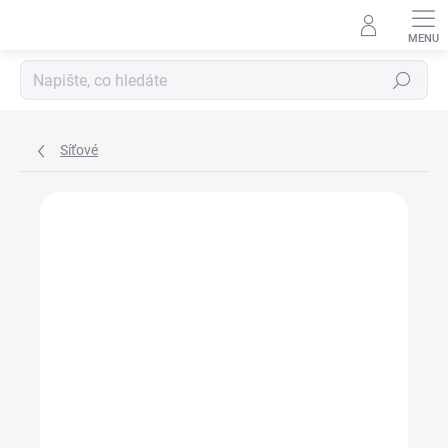
Přejít
na
Hledat
obsah
Síťové