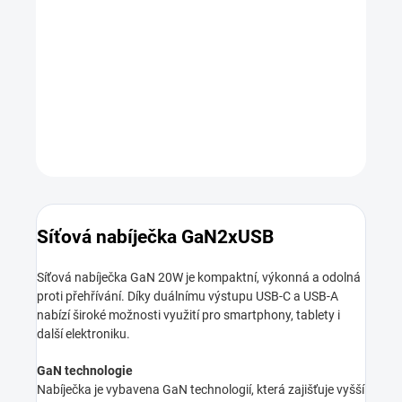
DORUČENÍ
−
+
Přidat do košíku
DETAILNÍ INFORMACE
ZEPTAT SE
HLÍDAT
Síťová nabíječka GaN2xUSB
Síťová nabíječka GaN 20W je kompaktní, výkonná a odolná
proti přehřívání. Díky duálnímu výstupu USB-C a USB-A
nabízí široké možnosti využití pro smartphony, tablety i
další elektroniku.
GaN technologie
Nabíječka je vybavena GaN technologií, která zajišťuje vyšší