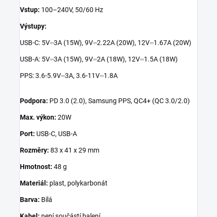
Vstup:
100–240V, 50/60 Hz
Výstupy:
USB-C: 5V⎓3A (15W), 9V⎓2.22A (20W), 12V⎓1.67A (20W)
USB-A: 5V⎓3A (15W), 9V⎓2A (18W), 12V⎓1.5A (18W)
PPS: 3.6-5.9V⎓3A, 3.6-11V⎓1.8A
Podpora:
PD 3.0 (2.0), Samsung PPS, QC4+ (QC 3.0/2.0)
Max. výkon:
20W
Port:
USB-C, USB-A
Rozměry:
83 x 41 x 29 mm
Hmotnost:
48 g
Materiál:
plast, polykarbonát
Barva:
Bílá
Kabel:
není součástí balení