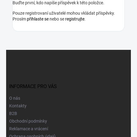
Buďte první, kdo napíše příspěvek k této položce.
Pouze registrovaní uživatelé mohou vkládat příspěvky.
Prosím
přihlaste se
nebo se
registrujte
.
Z
á
p
a
t
í
INFORMACE PRO VÁS
O nás
Kontakty
B2B
Obchodní podmínky
Reklamace a vrácení
Ochrana osobních údajů