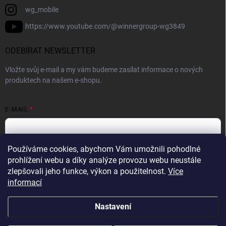
wg_mobile
https://www.youtube.com/@winnergroup-wg3849
ODEBÍRAT NEWSLETTER
Vložte svůj e-mail a my vám budeme zasílat informace o nových
produktech na našem e-shopu.
E-MAIL
Používáme cookies, abychom Vám umožnili pohodlné
Vložením e-mailové adresy souhlasíte se zpracováním osobních
prohlížení webu a díky analýze provozu webu neustále
údajů v souladu se
Zásadami ochrany osobních údajů.
zlepšovali jeho funkce, výkon a použitelnost.
Více
informací
Přihlásit se
Nastavení
Copyright 2026
WINNER GROUP-WG
. Všechna práva vyhrazena.
Upravit