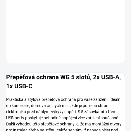
MOŽNOSTI
DORUČENÍ
−
+
Přidat do košíku
DETAILNÍ INFORMACE
ZEPTAT SE
HLÍDAT
Přepěťová ochrana WG 5 slotů, 2x USB-A,
1x USB-C
Praktická a stylová přepěťová ochrana pro vaše zařízení. Ideální
do kanceláře, domova či jiných míst, kde je potřeba chránit
elektroniku před náhlými výkyvy napětí. S 5 zásuvkami a třemi
USB porty poskytuje pohodlné napájení více zařízení současně.
Další výhodou této přepěťové ochrany je, že má montážní otvory
pro instalaci třeba na stěnu, takže se Vám již nebude plést pod