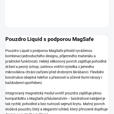
DETAILNÍ INFORMACE
ZEPTAT SE
HLÍDAT
Pouzdro Liquid s podporou MagSafe
Pouzdro Liquid s podporou MagSafe přináší vyváženou
kombinaci jednoduchého designu, příjemného materiálu a
praktické funkčnosti. Hebký silikonový povrch zajišťuje pohodlné
držení a pevný úchop, zatímco vnitřní výstelka z jemného
mikrovlákna chrání zařízení před drobnými škrábanci. Flexibilní
konstrukce obepíná telefon s přesností a účinně tlumí nárazy i
každodenní opotřebení.
Integrovaný magnetický modul uvnitř pouzdra zajišťuje plnou
kompatibilitu s MagSafe příslušenstvím – bezdrátové nabíjení je
tak rychlé, pohodlné a bez nutnosti sejmutí krytu. Matný povrch
dodává pouzdru čistý a elegantní vzhled, který přirozeně doplňuje