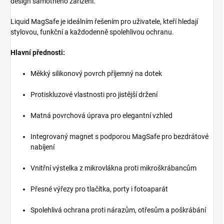
design samotného zařízení.
Liquid MagSafe je ideálním řešením pro uživatele, kteří hledají
stylovou, funkční a každodenně spolehlivou ochranu.
Hlavní přednosti:
Měkký silikonový povrch příjemný na dotek
Protiskluzové vlastnosti pro jistější držení
Matná povrchová úprava pro elegantní vzhled
Integrovaný magnet s podporou MagSafe pro bezdrátové
nabíjení
Vnitřní výstelka z mikrovlákna proti mikroškrábancům
Přesné výřezy pro tlačítka, porty i fotoaparát
Spolehlivá ochrana proti nárazům, otřesům a poškrábání