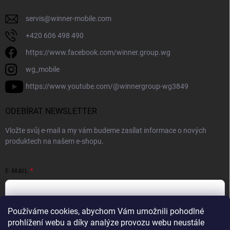
servis
@
winner-mobile.com
+420 606 498 490
https://www.facebook.com/winner.group.wg
wg_mobile
https://www.youtube.com/@winnergroup-wg3849
ODEBÍRAT NEWSLETTER
Vložte svůj e-mail a my vám budeme zasílat informace o nových
produktech na našem e-shopu.
E-MAIL
Používáme cookies, abychom Vám umožnili pohodlné
Vložením e-mailové adresy souhlasíte se zpracováním osobních
prohlížení webu a díky analýze provozu webu neustále