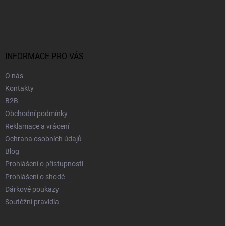
Z
á
p
a
t
í
INFORMACE PRO VÁS
O nás
Kontakty
B2B
Obchodní podmínky
Reklamace a vrácení
Ochrana osobních údajů
Blog
Prohlášení o přístupnosti
Prohlášení o shodě
Dárkové poukazy
Soutěžní pravidla