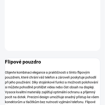
MOŽNOSTI
DORUČENÍ
−
+
Přidat do košíku
DETAILNÍ INFORMACE
ZEPTAT SE
HLÍDAT
Flipové pouzdro
Objevte kombinaci elegance a praktičnosti s tímto flipovým
pouzdrem, které chrání váš telefon a zároveň poskytuje pohodlí
při jeho používání. Díky stojánkové funkci a možnosti polohování
si můžete pohodlně prohlížet videa nebo číst obsah na displeji.
Vysoce kvalitní materiály zajišťují optimální ochranu a příjemný
pocit na dotek. Precizní design umožňuje snadný přístup ke všem
konektorům a tlačítkům bez nutnosti vyjímání telefonu. Flipové