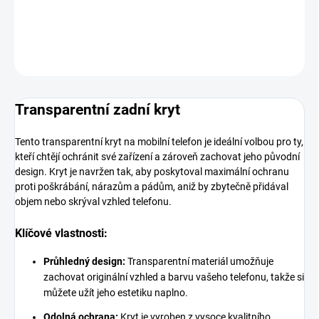
DETAILNÍ INFORMACE
ZEPTAT SE
HLÍDAT
Transparentní zadní kryt
Tento transparentní kryt na mobilní telefon je ideální volbou pro ty,
kteří chtějí ochránit své zařízení a zároveň zachovat jeho původní
design. Kryt je navržen tak, aby poskytoval maximální ochranu
proti poškrábání, nárazům a pádům, aniž by zbytečně přidával
objem nebo skrýval vzhled telefonu.
Klíčové vlastnosti:
Průhledný design:
Transparentní materiál umožňuje
zachovat originální vzhled a barvu vašeho telefonu, takže si
můžete užít jeho estetiku naplno.
Odolná ochrana:
Kryt je vyroben z vysoce kvalitního