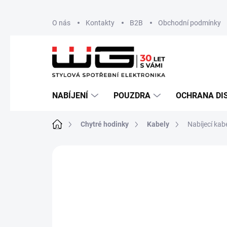
Přejít
O nás
Kontakty
B2B
Obchodní podmínky
na
obsah
NABÍJENÍ
POUZDRA
OCHRANA DI
Domů
Chytré hodinky
Kabely
Nabíjecí kabe