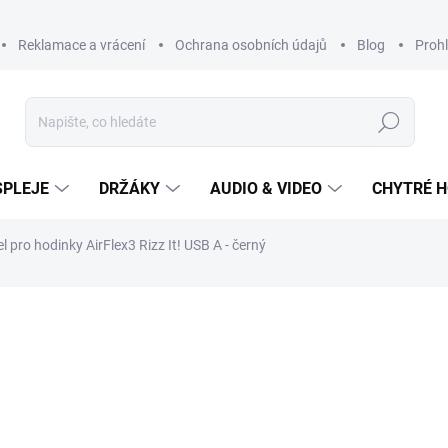
Reklamace a vrácení
Ochrana osobních údajů
Blog
Prohl
Hledat
SPLEJE
DRŽÁKY
AUDIO & VIDEO
CHYTRÉ H
l pro hodinky AirFlex3 Rizz It! USB A - černý
249 Kč
Měrná
cena: