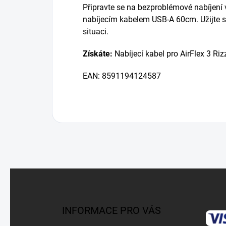
Připravte se na bezproblémové nabíjení v
nabíjecím kabelem USB-A 60cm. Užijte si
situaci.
Získáte:
Nabíjecí kabel pro AirFlex 3 Rizz
EAN: 8591194124587
Z
á
p
a
INFORMACE PRO VÁS
t