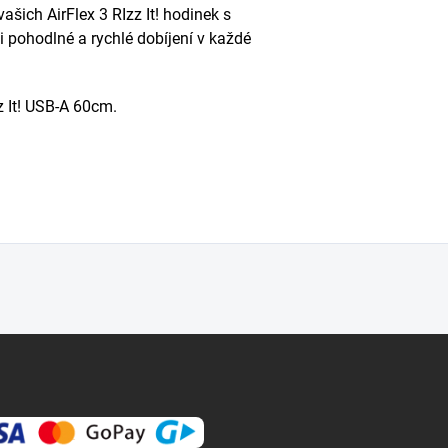
ašich AirFlex 3 RIzz It! hodinek s
 pohodlné a rychlé dobíjení v každé
 It!
USB-A 60cm.