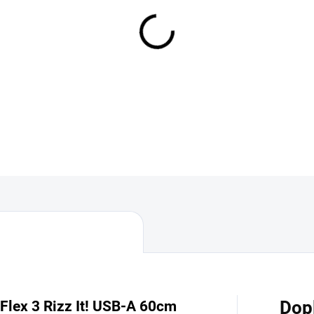
SKLADEM
MOŽNOSTI DORUČENÍ
−
+
DETAILNÍ INFORMACE
rFlex 3 Rizz It! USB-A 60cm
Dop