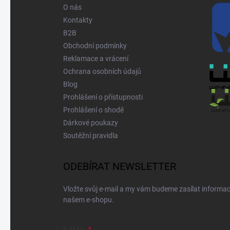
í
O nás
Kontakty
B2B
Obchodní podmínky
Reklamace a vrácení
Ochrana osobních údajů
Blog
Prohlášení o přístupnosti
Prohlášení o shodě
Dárkové poukazy
Soutěžní pravidla
ODEBÍRAT NEWSLETTER
Vložte svůj e-mail a my vám budeme zasílat informa
našem e-shopu.
E-MAIL