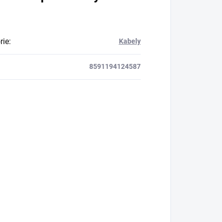
rie
:
Kabely
8591194124587