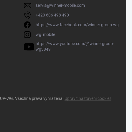
servis
@
winner-mobile.com
+420 606 498 490
https://www.facebook.com/winner.group.wg
wg_mobile
https://www.youtube.com/@winnergroup-
wg3849
OUP-WG
. Všechna práva vyhrazena.
Upravit nastavení cookies