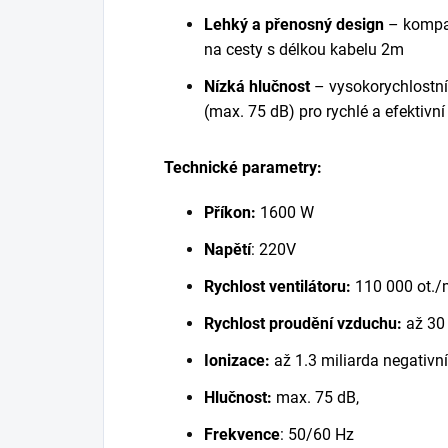
Lehký a přenosný design
– kompak
na cesty s délkou kabelu 2m
Nízká hlučnost
– vysokorychlostní
(max. 75 dB) pro rychlé a efektivní
Technické parametry:
Příkon:
1600 W
Napětí
: 220V
Rychlost ventilátoru:
110 000 ot./
Rychlost proudění vzduchu:
až 30
Ionizace:
až 1.3 miliarda negativn
Hlučnost:
max. 75 dB,
Frekvence
: 50/60 Hz