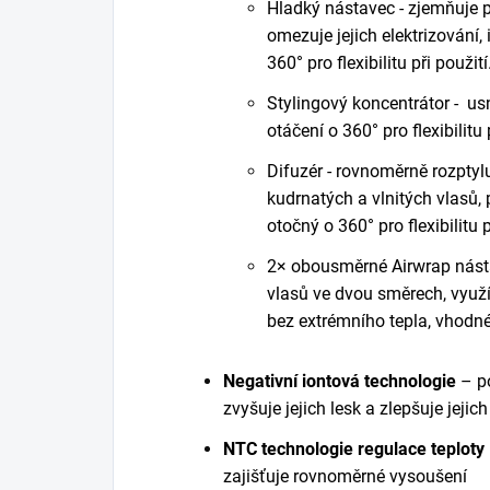
Hladký nástavec - zjemňuje 
omezuje jejich elektrizování,
360° pro flexibilitu při použití
Stylingový koncentrátor - u
otáčení o 360° pro flexibilitu 
Difuzér - rovnoměrně rozptyl
kudrnatých a vlnitých vlasů,
otočný o 360° pro flexibilitu 
2× obousměrné Airwrap násta
vlasů ve dvou směrech, využ
bez extrémního tepla, vhodné 
Negativní iontová technologie
– po
zvyšuje jejich lesk a zlepšuje jejic
NTC technologie regulace teploty
zajišťuje rovnoměrné vysoušení