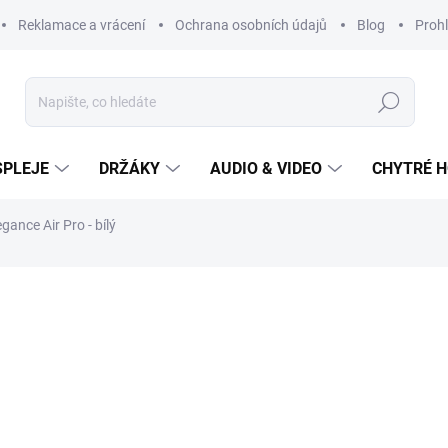
Reklamace a vrácení
Ochrana osobních údajů
Blog
Prohl
Hledat
SPLEJE
DRŽÁKY
AUDIO & VIDEO
CHYTRÉ H
gance Air Pro - bílý
3 750 Kč
Měrná
cena:
SKLADEM