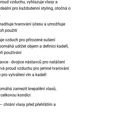
proud vzduchu, vyhlazuje vlasy a
 ideální pro každodenní styling, otočná o
.
snadňuje tvarování účesu a umožňuje
při použití
uje vzduch pro přirozené sušení
 pomáhá udržet objem a definici kadeří,
při používání
vce - dvojice nástavců pro natáčení
ívá proud vzduchu pro jemné tvarování
pro vytváření vln a kadeří
máhá zamezit krepatění vlasů,
h celkovou kondici
– chrání vlasy před přehřátím a