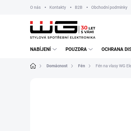
Přejít
O nás
Kontakty
B2B
Obchodní podmínky
na
obsah
NABÍJENÍ
POUZDRA
OCHRANA DI
Domů
Domácnost
Fén
Fén na vlasy WG Ele