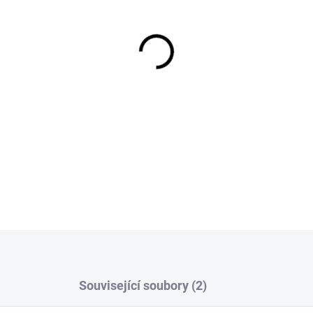
MOŽNOSTI DORUČENÍ
−
+
DETAILNÍ INFORMACE
Související soubory (2)