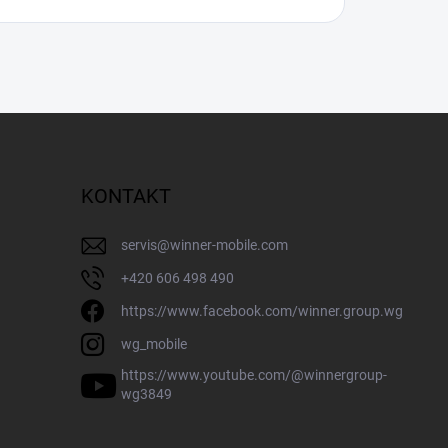
KONTAKT
servis
@
winner-mobile.com
+420 606 498 490
https://www.facebook.com/winner.group.wg
wg_mobile
https://www.youtube.com/@winnergroup-
wg3849