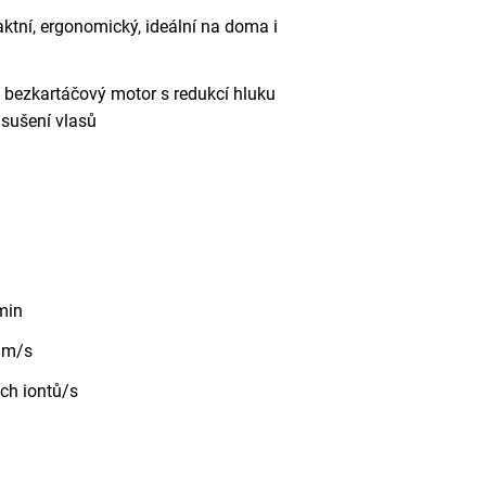
tní, ergonomický, ideální na doma i
 bezkartáčový motor s redukcí hluku
 sušení vlasů
min
 m/s
ích iontů/s