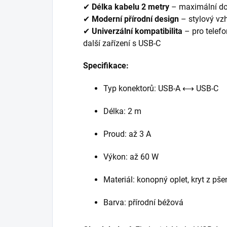
✔
Délka kabelu 2 metry
– maximální dos
✔
Moderní přírodní design
– stylový vzh
✔
Univerzální kompatibilita
– pro telefo
další zařízení s USB-C
Specifikace:
Typ konektorů: USB-A ⟷ USB-C
Délka: 2 m
Proud: až 3 A
Výkon: až 60 W
Materiál: konopný oplet, kryt z pš
Barva: přírodní béžová