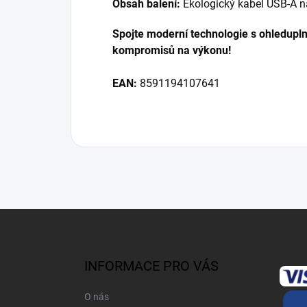
Obsah balení:
Ekologický kabel USB-A 
Spojte moderní technologie s ohledupln
kompromisů na výkonu!
EAN:
8591194107641
Z
á
p
a
INFORMACE PRO VÁS
t
í
O nás