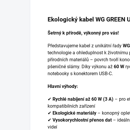
Ekologický kabel WG GREEN 
Šetrný k přírodě, výkonný pro vás!
Představujeme kabel z unikátní řady
WG
technologie a ohleduplnost k životnímu p
přírodních materiálů – povrch tvoří kono
pšeničné slámy. Díky výkonu až
60 W
ryc
notebooky s konektorem USB-C.
Hlavní výhody:
✔
Rychlé nabíjení až 60 W (3 A)
– pro e
kompatibilních zařízení
✔
Ekologické materiály
– konopný oplet 
✔
Vysokorychlostní přenos dat
– ideáln
videí