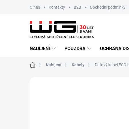
Přejít
O nás
Kontakty
B2B
Obchodní podmínky
na
obsah
NABÍJENÍ
POUZDRA
OCHRANA DI
Domů
Nabíjení
Kabely
Datový kabel ECO 