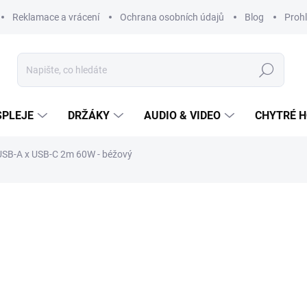
Reklamace a vrácení
Ochrana osobních údajů
Blog
Prohl
Hledat
SPLEJE
DRŽÁKY
AUDIO & VIDEO
CHYTRÉ H
USB-A x USB-C 2m 60W - béžový
299 Kč
Měrná
cena:
SKLADEM