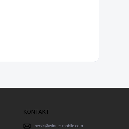
KONTAKT
servis
@
winner-mobile.com