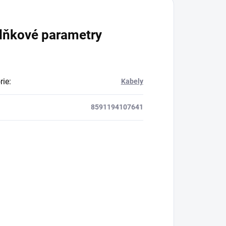
lňkové parametry
rie
:
Kabely
8591194107641