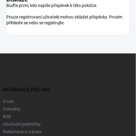
Buďte první, kdo napíše příspěvek k této položce.
Pouze registrovaní uživatelé mohou vkládat příspěvky. Prosím
přihlaste se
nebo se
registrujte
.
Z
á
p
a
t
í
INFORMACE PRO VÁS
O nás
Kontakty
B2B
Obchodní podmínky
Reklamace a vrácení