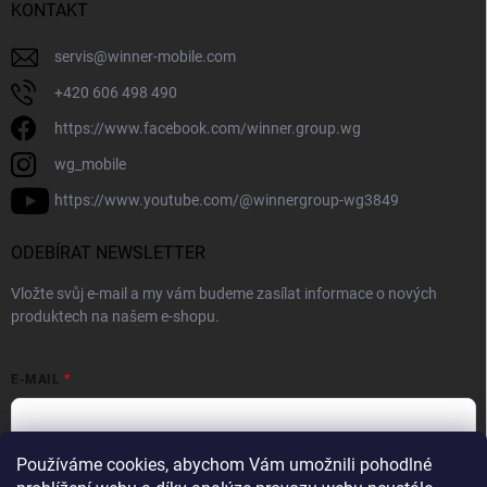
KONTAKT
servis
@
winner-mobile.com
+420 606 498 490
https://www.facebook.com/winner.group.wg
wg_mobile
https://www.youtube.com/@winnergroup-wg3849
ODEBÍRAT NEWSLETTER
Vložte svůj e-mail a my vám budeme zasílat informace o nových
produktech na našem e-shopu.
E-MAIL
Používáme cookies, abychom Vám umožnili pohodlné
Vložením e-mailové adresy souhlasíte se zpracováním osobních