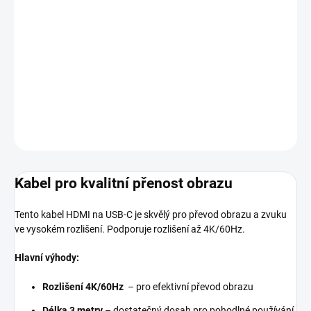
MOŽNOSTI
DORUČENÍ
−
+
Přidat do košíku
DETAILNÍ INFORMACE
ZEPTAT SE
HLÍDAT
Kabel pro kvalitní přenost obrazu
Tento kabel HDMI na USB-C je skvělý pro převod obrazu a zvuku
ve vysokém rozlišení. Podporuje rozlišení až 4K/60Hz.
Hlavní výhody:
Rozlišení 4K/60Hz
– pro efektivní převod obrazu
Délka 3 metry
– dostatečný dosah pro pohodlné používání