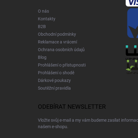
t
í
O nás
Kontakty
B2B
Obchodní podmínky
Reklamace a vrácení
Ochrana osobních údajů
Blog
Prohlášení o přístupnosti
Prohlášení o shodě
Dárkové poukazy
Soutěžní pravidla
ODEBÍRAT NEWSLETTER
Vložte svůj e-mail a my vám budeme zasílat informa
našem e-shopu.