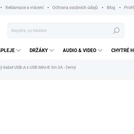
Reklamace a vrácení
Ochrana osobních údajů
Blog
Prohl
Hledat
SPLEJE
DRŽÁKY
AUDIO & VIDEO
CHYTRÉ H
ý kabel USB-A x USB Mini-B 3m 3A - černý
219 Kč
Měrná
cena:
SKLADEM