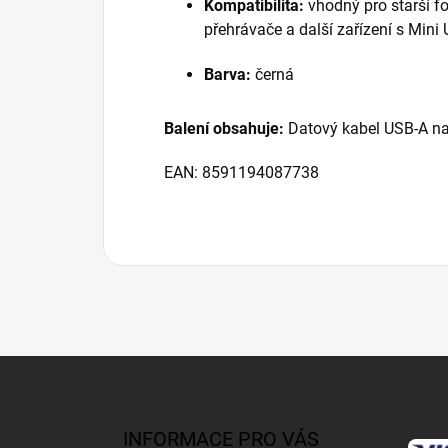
Kompatibilita:
vhodný pro starší fo
přehrávače a další zařízení s Min
Barva:
černá
Balení obsahuje:
Datový kabel USB-A n
EAN: 8591194087738
Z
á
p
a
INFORMACE PRO VÁS