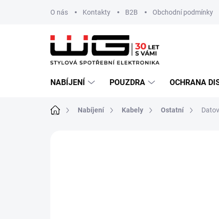
Přejít
O nás
Kontakty
B2B
Obchodní podmínky
na
obsah
NABÍJENÍ
POUZDRA
OCHRANA DI
Domů
Nabíjení
Kabely
Ostatní
Datov