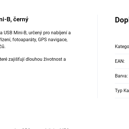
i-B, černý
Dop
a USB Mini-B, určený pro nabíjení a
ařízení, fotoaparáty, GPS navigace,
čů.
Katego
teré zajišťují dlouhou životnost a
EAN
:
Barva
:
Typ Ka