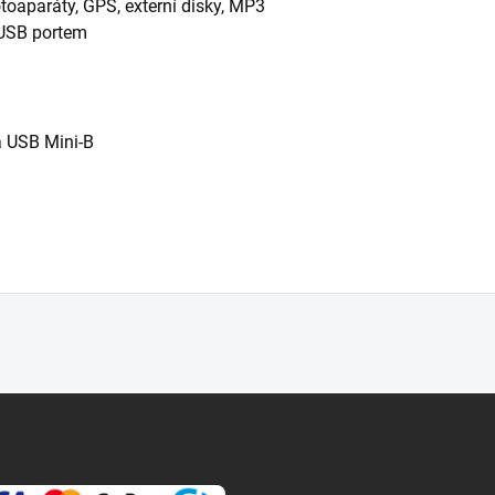
toaparáty, GPS, externí disky, MP3
i USB portem
a USB Mini-B