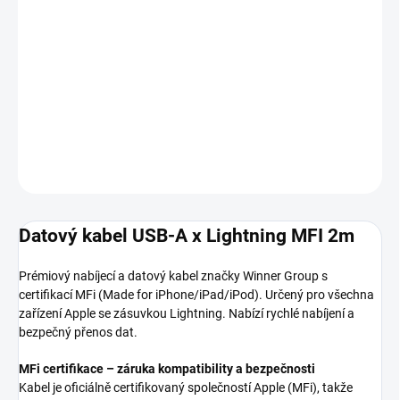
MOŽNOSTI
DORUČENÍ
−
+
Přidat do košíku
DETAILNÍ INFORMACE
ZEPTAT SE
HLÍDAT
Datový kabel USB-A x Lightning MFI 2m
Prémiový nabíjecí a datový kabel značky Winner Group s
certifikací MFi (Made for iPhone/iPad/iPod). Určený pro všechna
zařízení Apple se zásuvkou Lightning. Nabízí rychlé nabíjení a
bezpečný přenos dat.
MFi certifikace – záruka kompatibility a bezpečnosti
Kabel je oficiálně certifikovaný společností Apple (MFi), takže