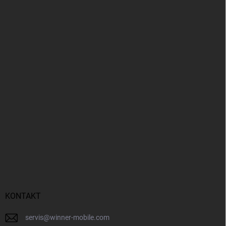
KONTAKT
servis
@
winner-mobile.com