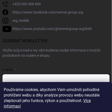
+420 606 498 490
https://www.facebook.com/winner.group.wg
wg_mobile
https://www.youtube.com/@winnergroup-wg3849
ODEBÍRAT NEWSLETTER
Vložte svůj e-mail a my vám budeme zasílat informace o nových
produktech na našem e-shopu.
E-MAIL
Používáme cookies, abychom Vám umožnili pohodlné
Vložením e-mailové adresy souhlasíte se zpracováním osobních
prohlížení webu a díky analýze provozu webu neustále
údajů v souladu se
Zásadami ochrany osobních údajů.
zlepšovali jeho funkce, výkon a použitelnost.
Více
informací
Přihlásit se