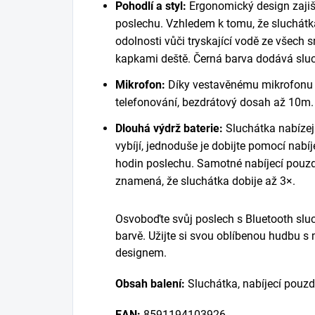
Pohodlí a styl:
Ergonomický design zajiš
poslechu. Vzhledem k tomu, že sluchátk
odolnosti vůči tryskající vodě ze všech 
kapkami deště. Černá barva dodává sluc
Mikrofon:
Díky vestavěnému mikrofonu 
telefonování, bezdrátový dosah až 10m.
Dlouhá výdrž baterie:
Sluchátka nabízej
vybíjí, jednoduše je dobijte pomocí nabí
hodin poslechu. Samotné nabíjecí pouzd
znamená, že sluchátka dobije až 3×.
Osvoboďte svůj poslech s Bluetooth sluc
barvě. Užijte si svou oblíbenou hudbu
designem.
Obsah balení:
Sluchátka, nabíjecí pouzdr
EAN:
8591194103926