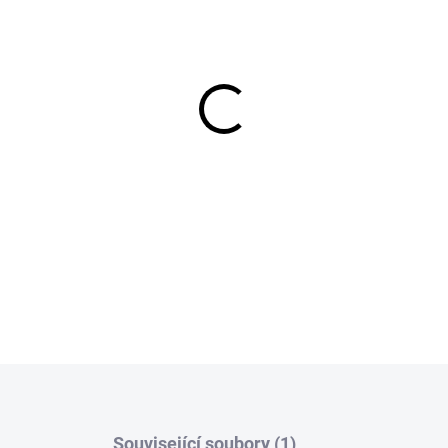
SKLADEM
MOŽNOSTI DORUČENÍ
−
+
DETAILNÍ INFORMACE
Související soubory (1)