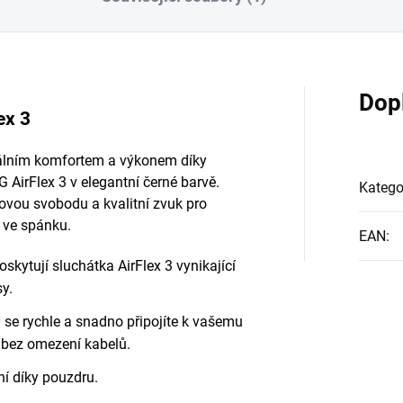
Dop
ex 3
álním komfortem a výkonem díky
irFlex 3 v elegantní černé barvě.
Katego
ovou svobodu a kvalitní zvuk pro
i ve spánku.
EAN
:
skytují sluchátka AirFlex 3 vynikající
y.
 se rychle a snadno připojíte k vašemu
y bez omezení kabelů.
í díky pouzdru.