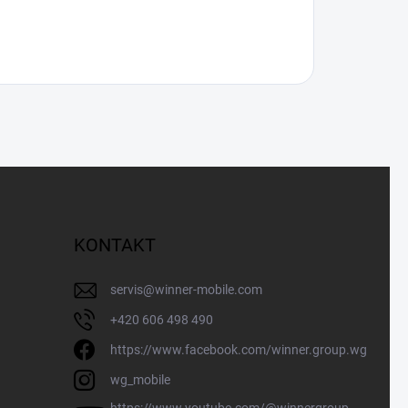
KONTAKT
servis
@
winner-mobile.com
+420 606 498 490
https://www.facebook.com/winner.group.wg
wg_mobile