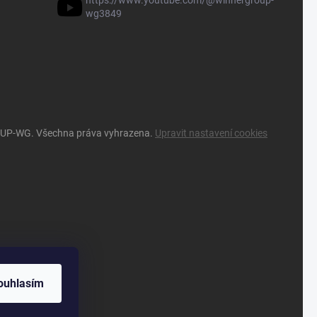
https://www.youtube.com/@winnergroup-
wg3849
OUP-WG
. Všechna práva vyhrazena.
Upravit nastavení cookies
ouhlasím