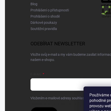
Blog
Prohlášení o přístupnosti
Prohlášení o shodě
Dárkové poukazy
Soutěžní pravidla
ODEBÍRAT NEWSLETTER
Vložte svůj e-mail a my vám budeme zasílat informa
našem e-shopu.
E-MAIL
Používáme 
Vložením e-mailové adresy souhlasíte se zpracování
pohodlné pr
Zásadami ochrany osobních údajů.
provozu web