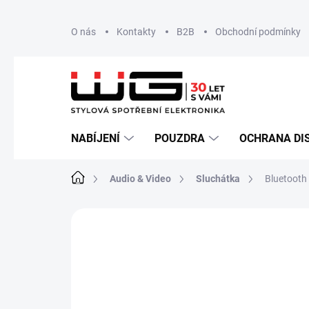
Přejít
O nás
Kontakty
B2B
Obchodní podmínky
na
obsah
NABÍJENÍ
POUZDRA
OCHRANA DI
Domů
Audio & Video
Sluchátka
Bluetooth 