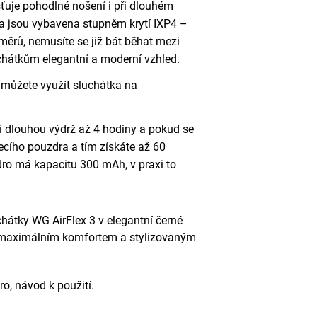
ťuje pohodlné nošení i při dlouhém
a jsou vybavena stupněm krytí IXP4 –
směrů, nemusíte se již bát běhat mezi
hátkům elegantní a moderní vzhled.
můžete využít sluchátka na
í dlouhou výdrž až 4 hodiny a pokud se
jecího pouzdra a tím získáte až 60
ro má kapacitu 300 mAh, v praxi to
hátky WG AirFlex 3 v elegantní černé
 s maximálním komfortem a stylizovaným
o, návod k použití.