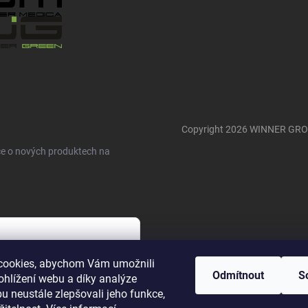
Copyright 2026
WINNER GR
ce o nových produktech na
cookies, abychom Vám umožnili
m osobních údajů v souladu se
Odmítnout
S
ohlížení webu a díky analýze
u neustále zlepšovali jeho funkce,