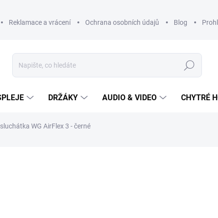
Reklamace a vrácení
Ochrana osobních údajů
Blog
Prohl
Hledat
SPLEJE
DRŽÁKY
AUDIO & VIDEO
CHYTRÉ H
sluchátka WG AirFlex 3 - černé
599 Kč
Měrná
cena: