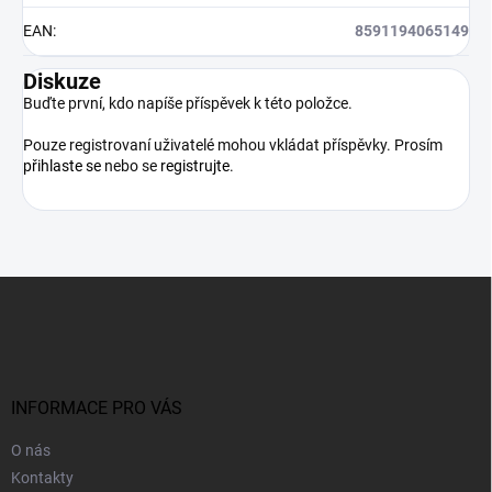
EAN
:
8591194065149
Diskuze
Buďte první, kdo napíše příspěvek k této položce.
Pouze registrovaní uživatelé mohou vkládat příspěvky. Prosím
přihlaste se
nebo se
registrujte
.
Z
á
p
a
t
í
INFORMACE PRO VÁS
O nás
Kontakty