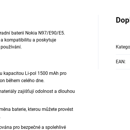
Dop
hradní baterií Nokia N97/E90/E5.
a kompatibilitu a poskytuje
 používání.
Katego
EAN
:
u kapacitou Li-pol 1500 mAh pro
kon během celého dne.
ateriály zajišťují odolnost a dlouhou
ěna baterie, kterou můžete provést
.
kována pro bezpečné a spolehlivé