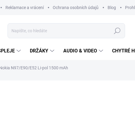
Reklamace a vrácení
Ochrana osobních údajů
Blog
Prohl
Hledat
SPLEJE
DRŽÁKY
AUDIO & VIDEO
CHYTRÉ H
 Nokia N97/E90/E52 Li-pol 1500 mAh
299 Kč
Měrná
cena:
SKLADEM