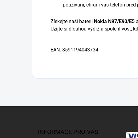
používání, chrání váš telefon před
Získejte naši
baterii
Nokia N97/E90/E5
Užijte si dlouhou výdrž a spolehlivost, kd
EAN:
8591194043734
Z
á
p
a
INFORMACE PRO VÁS
t