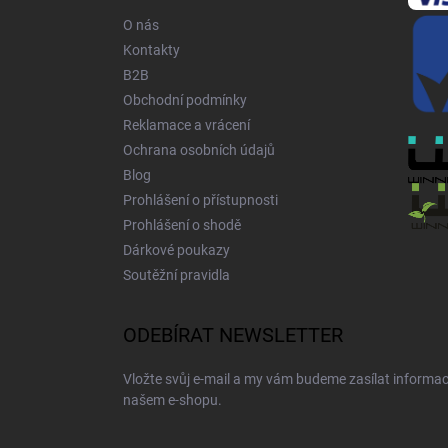
í
O nás
Kontakty
B2B
Obchodní podmínky
Reklamace a vrácení
Ochrana osobních údajů
Blog
Prohlášení o přístupnosti
Prohlášení o shodě
Dárkové poukazy
Soutěžní pravidla
ODEBÍRAT NEWSLETTER
Vložte svůj e-mail a my vám budeme zasílat informa
našem e-shopu.