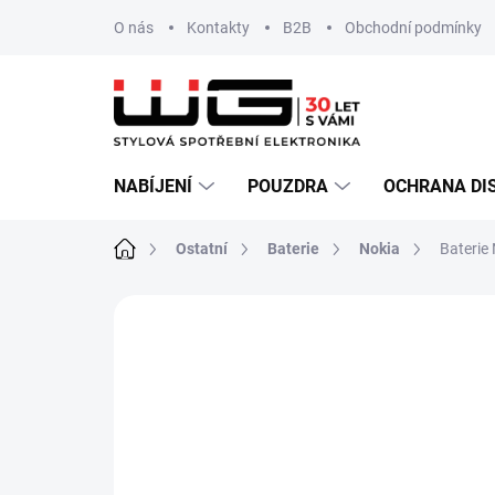
Přejít
O nás
Kontakty
B2B
Obchodní podmínky
na
obsah
NABÍJENÍ
POUZDRA
OCHRANA DI
Domů
Ostatní
Baterie
Nokia
Baterie