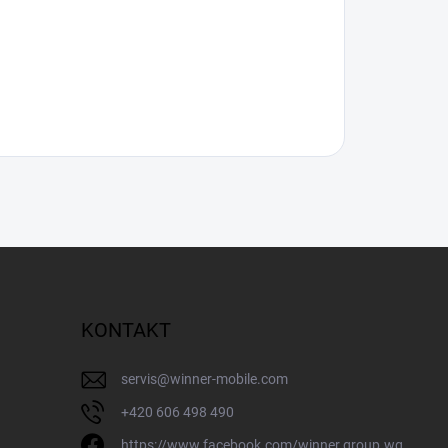
KONTAKT
servis
@
winner-mobile.com
+420 606 498 490
https://www.facebook.com/winner.group.wg