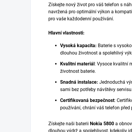
Získejte nový život pro váš telefon s ná
navržená pro optimální výkon a kompatib
pro vaše každodenní používání.
Hlavní vlastnosti:
Vysoká kapacita:
Baterie s vysoko
dlouhou životnost a spolehlivý vý
Kvalitní materiál
:
Vysoce kvalitní m
životnost baterie.
Snadná instalace:
Jednoduchá vým
sami bez potřeby návštěvy servisu
Certifikovaná bezpečnost
:
Certifi
používání, chrání váš telefon před
Získejte naši
baterii
Nokia 5800
a obnovt
dlouhou výdrž a spolehlivost, kdekoliv jd