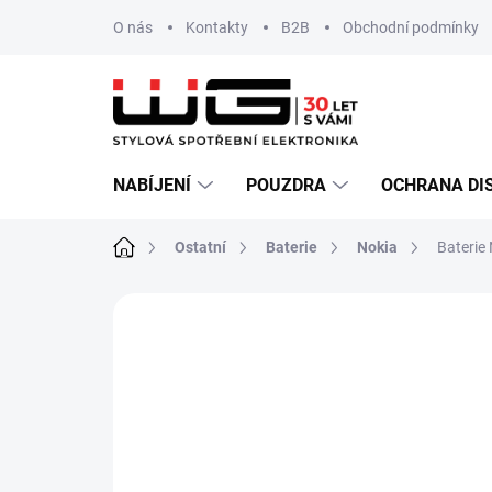
Přejít
O nás
Kontakty
B2B
Obchodní podmínky
na
obsah
NABÍJENÍ
POUZDRA
OCHRANA DI
Domů
Ostatní
Baterie
Nokia
Baterie