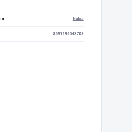
rie
:
Nokia
8591194043703