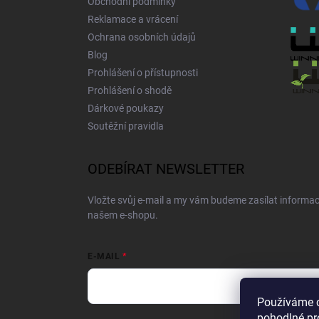
Obchodní podmínky
Reklamace a vrácení
Ochrana osobních údajů
Blog
Prohlášení o přístupnosti
Prohlášení o shodě
Dárkové poukazy
Soutěžní pravidla
ODEBÍRAT NEWSLETTER
Vložte svůj e-mail a my vám budeme zasílat informa
našem e-shopu.
E-MAIL
Používáme 
pohodlné pr