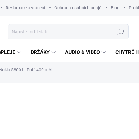
Reklamace a vrácení
Ochrana osobních údajů
Blog
Prohl
Hledat
SPLEJE
DRŽÁKY
AUDIO & VIDEO
CHYTRÉ H
 Nokia 5800 Li-Pol 1400 mAh
279 Kč
Měrná
cena:
SKLADEM