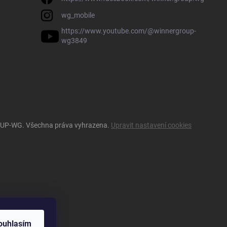
wg_mobile
https://www.youtube.com/@winnergroup-
wg3849
OUP-WG
. Všechna práva vyhrazena.
Upravit nastavení cookies
ouhlasím