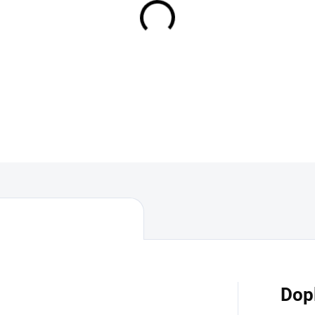
MOŽNOSTI DORUČENÍ
−
+
DETAILNÍ INFORMACE
Dop