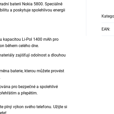
hradní baterií Nokia 5800. Speciálně
ilitu a poskytuje spolehlivou energii
Katego
EAN
:
u kapacitou Li-Pol 1400 mAh pro
kon během celého dne.
ateriály zajišťují odolnost a dlouhou
ěna baterie, kterou můžete provést
.
kována pro bezpečné a spolehlivé
 přehřátím a přepětím.
e plný výkon svého telefonu. Užijte si
ete!