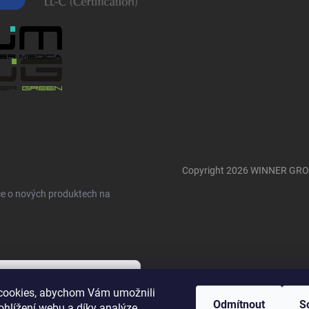
Copyright 2026
WINNER GR
ce o nových produktech na
cookies, abychom Vám umožnili
Odmítnout
S
ohlížení webu a díky analýze