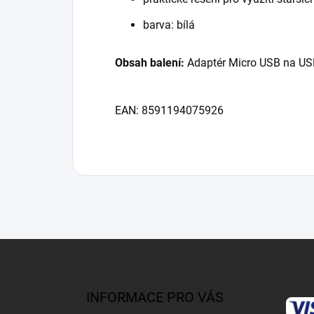
barva: bílá
Obsah balení:
Adaptér Micro USB na US
EAN: 8591194075926
Z
á
p
a
INFORMACE PRO VÁS
t