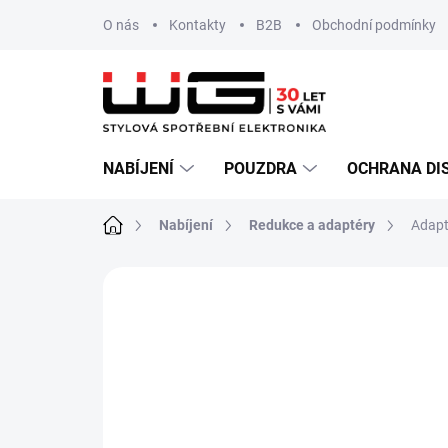
Přejít
O nás
Kontakty
B2B
Obchodní podmínky
na
obsah
NABÍJENÍ
POUZDRA
OCHRANA DI
Domů
Nabíjení
Redukce a adaptéry
Adapt