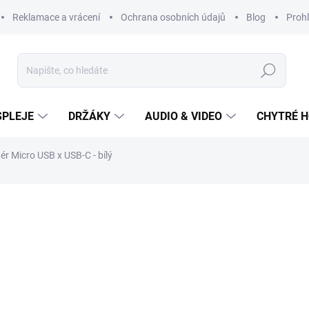
Reklamace a vrácení
Ochrana osobních údajů
Blog
Prohl
Hledat
SPLEJE
DRŽÁKY
AUDIO & VIDEO
CHYTRÉ H
ér Micro USB x USB-C - bílý
179 Kč
Měrná
cena:
SKLADEM