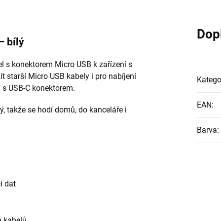
Dop
 bílý
el s konektorem Micro USB k zařízení s
starší Micro USB kabely i pro nabíjení
Katego
í s USB-C konektorem.
EAN
:
ý, takže se hodí domů, do kanceláře i
Barva
:
i dat
h kabelů