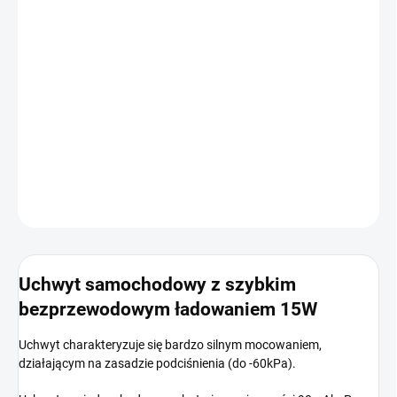
DOSTĘPNE
OPCJE DOSTAWY
−
+
Dodaj do koszyka
INFORMACJE SZCZEGÓŁOWE
ZADAJ PYTANIE
POWIADOM MNIE
Uchwyt samochodowy z szybkim
bezprzewodowym ładowaniem 15W
Uchwyt charakteryzuje się bardzo silnym mocowaniem,
działającym na zasadzie podciśnienia (do -60kPa).