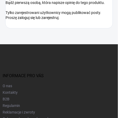
Bądź pierwszą osobą, która napisze opinię do tego produktu.
Tylko zarejestrowani użytkownicy mogą publikować posty.
Proszę
zaloguj się
lub
zarejestruj
.
S
t
o
p
k
a
INFORMACE PRO VÁS
O nas
Kontakty
B2B
Regulamin
Reklamacje i zwroty