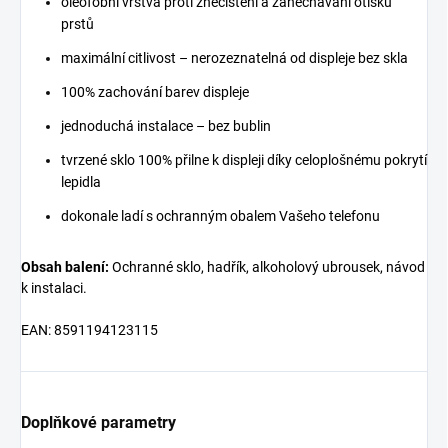
oleofobní vrstva proti znečištění a zanechávání otisků
prstů
maximální citlivost – nerozeznatelná od displeje bez skla
100% zachování barev displeje
jednoduchá instalace – bez bublin
tvrzené sklo 100% přilne k displeji díky celoplošnému pokrytí
lepidla
dokonale ladí s ochranným obalem Vašeho telefonu
Obsah balení:
Ochranné sklo, hadřík, alkoholový ubrousek, návod
k instalaci.
EAN:
8591194123115
Doplňkové parametry