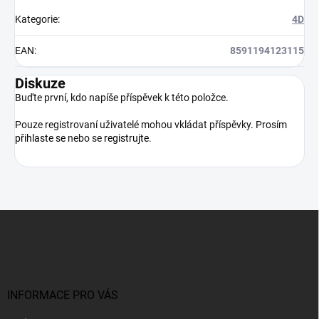
Kategorie
:
4D
EAN
:
8591194123115
Diskuze
Buďte první, kdo napíše příspěvek k této položce.
Pouze registrovaní uživatelé mohou vkládat příspěvky. Prosím
přihlaste se
nebo se
registrujte
.
Z
á
p
a
t
í
INFORMACE PRO VÁS