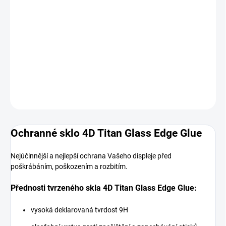
MOŽNOSTI
DORUČENÍ
−
+
Přidat do košíku
DETAILNÍ INFORMACE
ZEPTAT SE
HLÍDAT
Ochranné sklo 4D Titan Glass Edge Glue
Nejúčinnější a nejlepší ochrana Vašeho displeje před
poškrábáním, poškozením a rozbitím.
Přednosti tvrzeného skla 4D Titan Glass Edge Glue:
vysoká deklarovaná tvrdost 9H