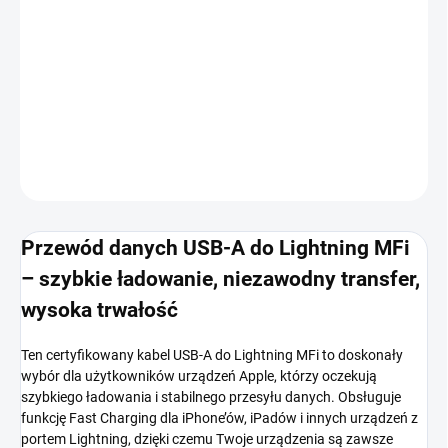
OPCJE DOSTAWY
−
+
Dodaj do koszyka
INFORMACJE SZCZEGÓŁOWE
ZADAJ PYTANIE
POWIADOM MNIE
Przewód danych USB-A do Lightning MFi
– szybkie ładowanie, niezawodny transfer,
wysoka trwałość
Ten certyfikowany kabel USB-A do Lightning MFi to doskonały
wybór dla użytkowników urządzeń Apple, którzy oczekują
szybkiego ładowania i stabilnego przesyłu danych. Obsługuje
funkcję Fast Charging dla iPhone’ów, iPadów i innych urządzeń z
portem Lightning, dzięki czemu Twoje urządzenia są zawsze