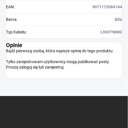
EAN
:
9071172084144
Barva
:
Bílá
Typ Kabelu
:
LIGHTNING
Opinie
Bądź pierwszą osobą, która napisze opinię do tego produktu.
Tylko zarejestrowani użytkownicy mogą publikować posty.
Proszę
zaloguj się
lub
zarejestruj
.
S
t
o
p
k