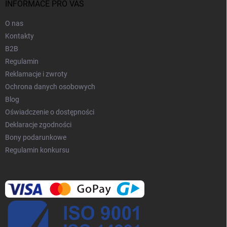
a
INFORMACE PRO VÁS
O nas
Kontakty
B2B
Regulamin
Reklamacje i zwroty
Ochrona danych osobowych
Blog
Oświadczenie o dostępności
Deklaracje zgodności
Bony podarunkowe
Regulamin konkursu