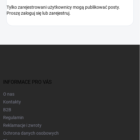
Tylko zarejestrowani użytkownicy mogą publikować posty.
Proszę
zaloguj się
lub
zarejestruj
.
S
t
o
p
k
a
INFORMACE PRO VÁS
O nas
Kontakty
B2B
Regulamin
Reklamacje i zwroty
Ochrona danych osobowych