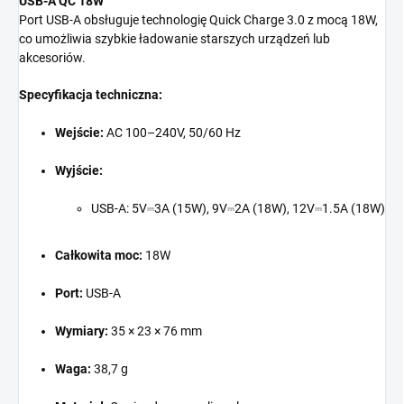
USB-A QC 18W
Port USB-A obsługuje technologię Quick Charge 3.0 z mocą 18W,
co umożliwia szybkie ładowanie starszych urządzeń lub
akcesoriów.
Specyfikacja techniczna:
Wejście:
AC 100–240V, 50/60 Hz
Wyjście:
USB-A: 5V⎓3A (15W), 9V⎓2A (18W), 12V⎓1.5A (18W)
Całkowita moc:
18W
Port:
USB-A
Wymiary:
35 × 23 × 76 mm
Waga:
38,7 g