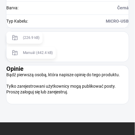
Barva
:
Černá
Typ Kabelu
:
MICRO-USB
(226.9 kB)
Manuál (442.4 kB)
Opinie
Bądź pierwszą osobą, która napisze opinię do tego produktu.
Tylko zarejestrowani użytkownicy mogą publikować posty.
Proszę
zaloguj się
lub
zarejestruj
.
S
t