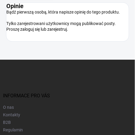
Opinie
Bądź pierwszą osobą, która napisze opinię do tego produktu.
Tylko zarejestrowani użytkownicy mogą publikować posty.
Proszę
zaloguj się
lub
zarejestruj
.
S
t
o
p
k
a
INFORMACE PRO VÁS
O nas
Kontakty
B2B
Regulamin