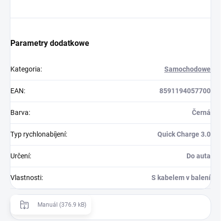
Parametry dodatkowe
Kategoria
:
Samochodowe
EAN
:
8591194057700
Barva
:
Černá
Typ rychlonabíjení
:
Quick Charge 3.0
Určení
:
Do auta
Vlastnosti
:
S kabelem v balení
Manuál (376.9 kB)