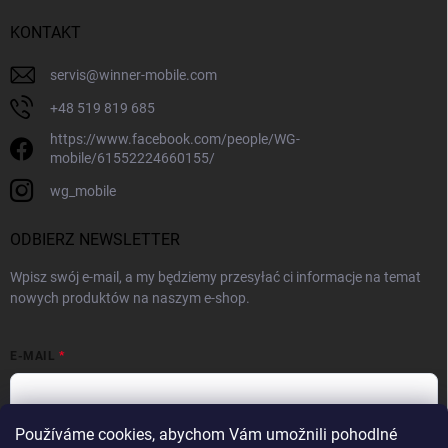
KONTAKT
servis
@
winner-mobile.com
+48 519 819 685
https://www.facebook.com/people/WG-
mobile/61552224660155/
wg_mobile
ODBIERZ NEWSLETTER
Wpisz swój e-mail, a my będziemy przesyłać ci informacje na temat
nowych produktów na naszym e-shop.
E-MAIL
Používáme cookies, abychom Vám umožnili pohodlné