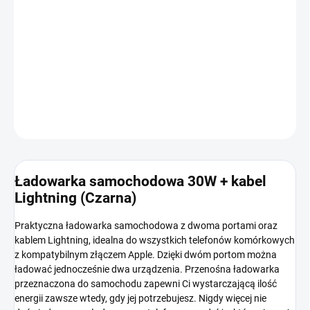
OPCJE DOSTAWY
−
+
Dodaj do koszyka
INFORMACJE SZCZEGÓŁOWE
ZADAJ PYTANIE
POWIADOM MNIE
Ładowarka samochodowa 30W + kabel
Lightning (Czarna)
Praktyczna ładowarka samochodowa z dwoma portami oraz
kablem Lightning, idealna do wszystkich telefonów komórkowych
z kompatybilnym złączem Apple. Dzięki dwóm portom można
ładować jednocześnie dwa urządzenia. Przenośna ładowarka
przeznaczona do samochodu zapewni Ci wystarczającą ilość
energii zawsze wtedy, gdy jej potrzebujesz. Nigdy więcej nie