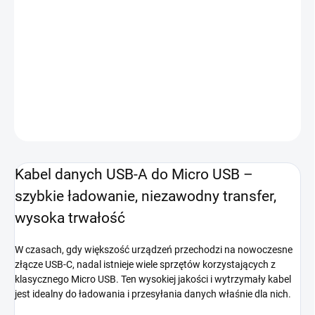
OPCJE DOSTAWY
−
+
Dodaj do koszyka
INFORMACJE SZCZEGÓŁOWE
ZADAJ PYTANIE
POWIADOM MNIE
Kabel danych USB-A do Micro USB –
szybkie ładowanie, niezawodny transfer,
wysoka trwałość
W czasach, gdy większość urządzeń przechodzi na nowoczesne
złącze USB-C, nadal istnieje wiele sprzętów korzystających z
klasycznego Micro USB. Ten wysokiej jakości i wytrzymały kabel
jest idealny do ładowania i przesyłania danych właśnie dla nich.