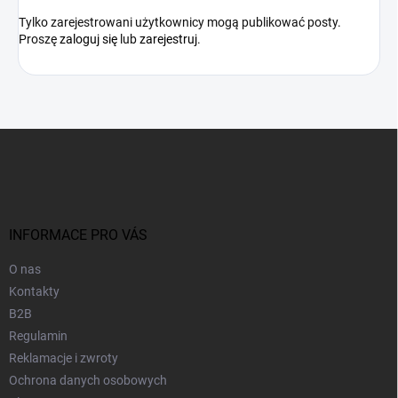
Tylko zarejestrowani użytkownicy mogą publikować posty.
Proszę
zaloguj się
lub
zarejestruj
.
S
t
o
p
k
a
INFORMACE PRO VÁS
O nas
Kontakty
B2B
Regulamin
Reklamacje i zwroty
Ochrona danych osobowych