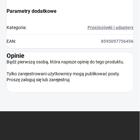
Parametry dodatkowe
Kategoria
:
Przejściówki i adaptery
EAN
:
8595097756456
Opinie
Bądź pierwszą osobą, która napisze opinię do tego produktu.
Tylko zarejestrowani użytkownicy mogą publikować posty.
Proszę
zaloguj się
lub
zarejestruj
.
S
t
o
p