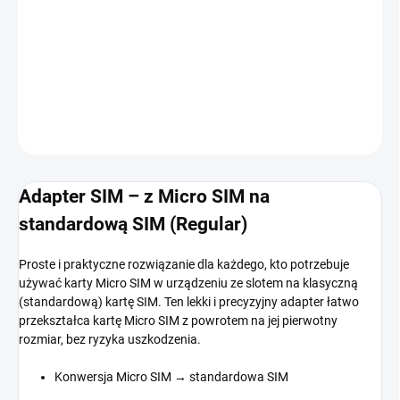
−
+
Dodaj do koszyka
INFORMACJE SZCZEGÓŁOWE
ZADAJ PYTANIE
POWIADOM MNIE
Adapter SIM – z Micro SIM na
standardową SIM (Regular)
Proste i praktyczne rozwiązanie dla każdego, kto potrzebuje
używać karty Micro SIM w urządzeniu ze slotem na klasyczną
(standardową) kartę SIM. Ten lekki i precyzyjny adapter łatwo
przekształca kartę Micro SIM z powrotem na jej pierwotny
rozmiar, bez ryzyka uszkodzenia.
Konwersja Micro SIM → standardowa SIM