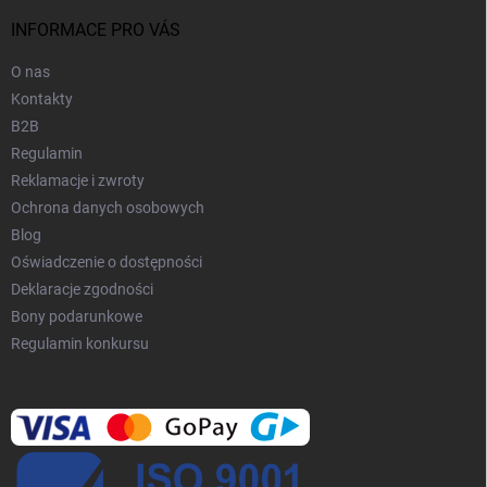
k
a
INFORMACE PRO VÁS
O nas
Kontakty
B2B
Regulamin
Reklamacje i zwroty
Ochrona danych osobowych
Blog
Oświadczenie o dostępności
Deklaracje zgodności
Bony podarunkowe
Regulamin konkursu