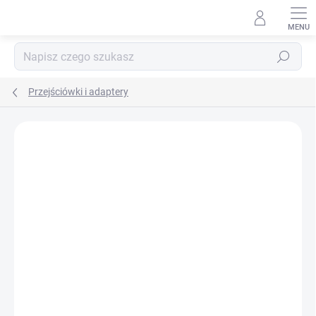
Przejść
do
treści
Szukaj
Przejściówki i adaptery