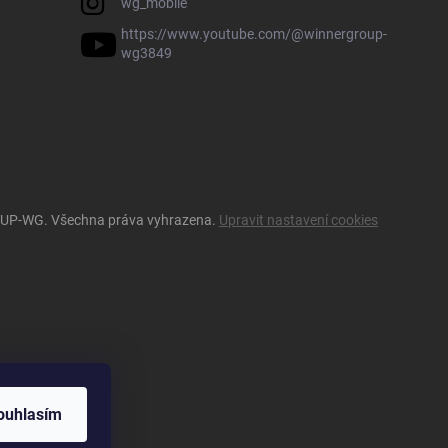
wg_mobile
https://www.youtube.com/@winnergroup-
wg3849
OUP-WG
. Všechna práva vyhrazena.
Upravit nastavení cookies
ouhlasím