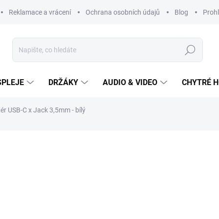
Reklamace a vrácení
Ochrana osobních údajů
Blog
Prohl
Hledat
SPLEJE
DRŽÁKY
AUDIO & VIDEO
CHYTRÉ H
ér USB-C x Jack 3,5mm - bílý
149 Kč
Měrná
cena:
SKLADEM