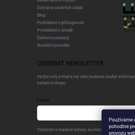
Reklamace a vrácení
Ochrana osobních údajů
Blog
Prohlášení o přístupnosti
Prohlášení o shodě
Dárkové poukazy
Soutěžní pravidla
ODEBÍRAT NEWSLETTER
Vložte svůj e-mail a my vám budeme zasílat informa
našem e-shopu.
E-MAIL
Používáme 
pohodlné pr
Vložením e-mailové adresy souhlasíte se zpracování
provozu web