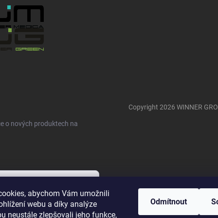
Copyright 2026
WINNER GR
ce o nových produktech na
cookies, abychom Vám umožnili
Odmítnout
S
ohlížení webu a díky analýze
m osobních údajů v souladu se
u neustále zlepšovali jeho funkce,