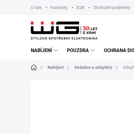
Přejít
O nás
Kontakty
B2B
Obchodní podmínky
na
obsah
NABÍJENÍ
POUZDRA
OCHRANA DI
Domů
Nabíjení
Redukce a adaptéry
Adapt