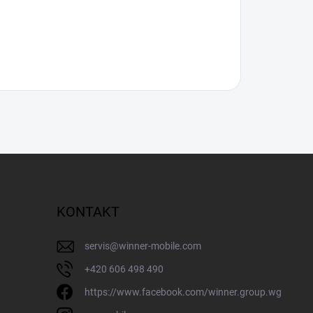
KONTAKT
servis
@
winner-mobile.com
+420 606 498 490
https://www.facebook.com/winner.group.wg