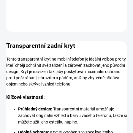
DETAILNÍ INFORMACE
ZEPTAT SE
HLÍDAT
Transparentní zadní kryt
Tento transparentní kryt na mobilní telefon je ideální volbou pro ty,
kteří chtějí ochránit své zařízení a zároveň zachovat jeho původní
design. Kryt je navržen tak, aby poskytoval maximální ochranu
proti poškrábání, nárazům a pádům, aniž by zbytečně přidával
objem nebo skrýval vzhled telefonu.
Klíčové vlastnosti:
Průhledný design:
Transparentní materiál umožňuje
zachovat originální vzhled a barvu vašeho telefonu, takže si
můžete užít jeho estetiku naplno.
Odolná ochrana:
Kryt je vyroben z vysoce kvalitního