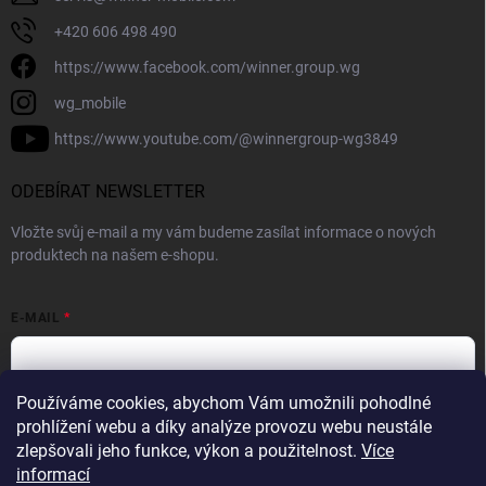
+420 606 498 490
https://www.facebook.com/winner.group.wg
wg_mobile
https://www.youtube.com/@winnergroup-wg3849
ODEBÍRAT NEWSLETTER
Vložte svůj e-mail a my vám budeme zasílat informace o nových
produktech na našem e-shopu.
E-MAIL
Používáme cookies, abychom Vám umožnili pohodlné
Vložením e-mailové adresy souhlasíte se zpracováním osobních
prohlížení webu a díky analýze provozu webu neustále
údajů v souladu se
Zásadami ochrany osobních údajů.
zlepšovali jeho funkce, výkon a použitelnost.
Více
informací
Přihlásit se