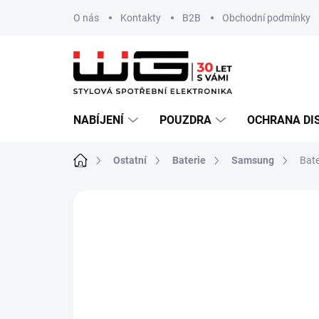
Přejít
O nás
Kontakty
B2B
Obchodní podmínky
na
obsah
NABÍJENÍ
POUZDRA
OCHRANA DI
Domů
Ostatní
Baterie
Samsung
Bat