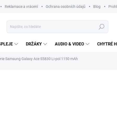
Reklamace a vrácení
Ochrana osobních údajů
Blog
Prohl
Hledat
SPLEJE
DRŽÁKY
AUDIO & VIDEO
CHYTRÉ H
erie Samsung Galaxy Ace S5830 Li-pol 1150 mAh
299 Kč
Měrná
cena:
SKLADEM