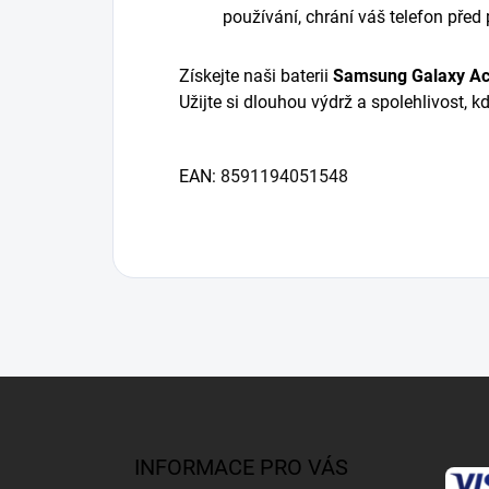
používání, chrání váš telefon před
Získejte naši
baterii
Samsung Galaxy A
Užijte si dlouhou výdrž a spolehlivost, kd
EAN:
8591194051548
Z
á
p
a
INFORMACE PRO VÁS
t