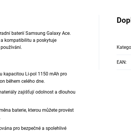
Dop
áhradní baterií Samsung Galaxy Ace.
a kompatibilitu a poskytuje
 používání.
Katego
EAN
:
u kapacitou Li-pol 1150 mAh pro
kon během celého dne.
ateriály zajišťují odolnost a dlouhou
ěna baterie, kterou můžete provést
.
kována pro bezpečné a spolehlivé