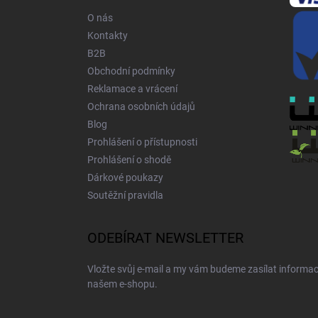
í
O nás
Kontakty
B2B
Obchodní podmínky
Reklamace a vrácení
Ochrana osobních údajů
Blog
Prohlášení o přístupnosti
Prohlášení o shodě
Dárkové poukazy
Soutěžní pravidla
ODEBÍRAT NEWSLETTER
Vložte svůj e-mail a my vám budeme zasílat informa
našem e-shopu.